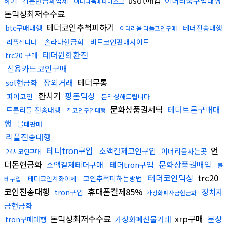
usdt매입
이더리움구입대행
하기
검돈현금화업체
이더리움메타마스크
돈믹싱최저수수료
테더코인추척피하기
btc구매대행
테더전송대행
이더리움 리플코인구매
솔라나현금화
비트코인판매사이트
리플삽니다
태더원화환전
trc20 구매
신용카드코인구매
장외거래
테더무통
sol현금화
환치기
핑돈믹싱
파이코인
돈믹싱해드립니다
문화상품권세탁
테더트론구매대
트론리플 전송대행
잡코인구입대행
행
블테판매
리플전송대행
테더tron구입
언
소액결제코인구입
이더리움사는곳
24시코인구매
더돈현금화
문화상품권매입
소액결제테더구매
테더tron구입
블
테더코인믹싱
trc20
코인추적피하는방법
테더코인계좌이체
테구입
코인전송대행
휴대폰결제85%
정치자
tron구입
가상화폐자금현금화
금현금화
돈믹싱최저수수료
xrp구매
문상
가상화폐선물거래
tron구매대행