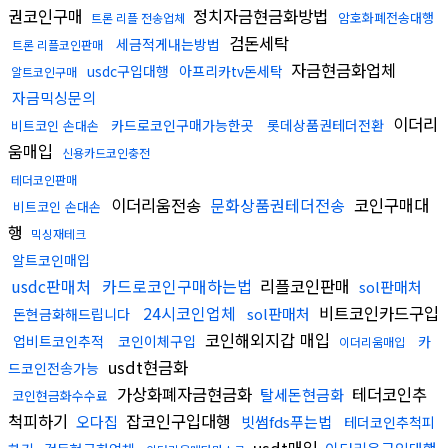
권코인구매
정치자금현금화방법
암호화폐전송대행
트론 리플 전송업체
검돈세탁
세금적게내는방법
트론 리플코인판매
자금현금화업체
usdc구입대행
아프리카tv돈세탁
알트코인구매
자금믹싱문의
이더리
카드로코인구매가능한곳
롯데상품권테더전환
비트코인 손대손
움매입
신용카드코인충전
테더코인판매
이더리움전송
문화상품권테더전송
코인구매대
비트코인 손대손
행
믹싱재테크
알트코인매입
usdc판매처
카드로코인구매하는법
리플코인판매
sol판매처
24시코인업체
비트코인카드구입
sol판매처
돈현금화해드립니다
코인해외지갑 매입
업비트코인추적
코인이체구입
카
이더리움매입
usdt현금화
드코인전송가능
가상화폐자금현금화
테더코인추
탈세돈현금화
코인현금화수수료
척피하기
잡코인구입대행
오다집
빗썸fds푸는법
테더코인추척피