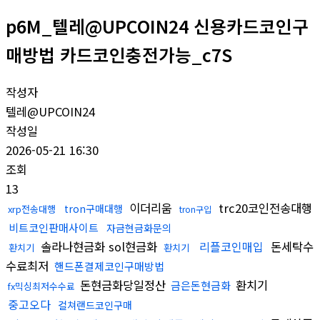
p6M_텔레@UPCOIN24 신용카드코인구
매방법 카드코인충전가능_c7S
작성자
텔레@UPCOIN24
작성일
2026-05-21 16:30
조회
13
이더리움
trc20코인전송대행
tron구매대행
xrp전송대행
tron구입
비트코인판매사이트
자금현금화문의
솔라나현금화 sol현금화
리플코인매입
돈세탁수
환치기
환치기
수료최저
핸드폰결제코인구매방법
돈현금화당일정산
환치기
금은돈현금화
fx믹싱최저수수료
중고오다
컬쳐랜드코인구매