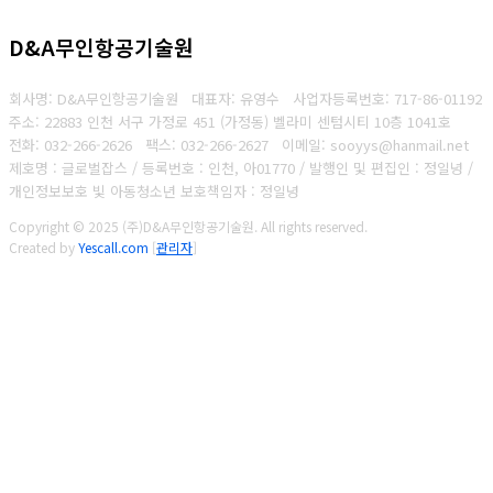
D&A무인항공기술원
회사명: D&A무인항공기술원 대표자: 유영수
사업자등록번호:
717-86-01192
주소: 22883 인천 서구 가정로 451 (가정동) 벨라미 센텀시티 10층 1041호
전화: 032-266-2626
팩스: 032-266-2627
이메일: sooyys@hanmail.net
제호명 : 글로벌잡스 / 등록번호 : 인천, 아01770 / 발행인 및 편집인 : 정일녕 /
개인정보보호 빛 아동청소년 보호책임자 : 정일녕
Copyright © 2025 (주)D&A무인항공기술원. All rights reserved.
Created by
Yescall.com
[
관리자
]