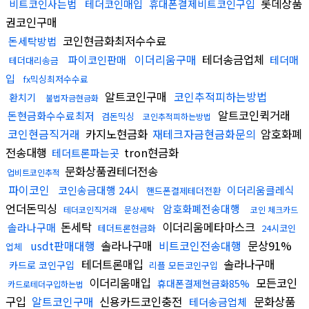
롯데상품
비트코인사는법
테더코인매입
휴대폰결제비트코인구입
권코인구매
코인현금화최저수수료
돈세탁방법
이더리움구매
테더송금업체
파이코인판매
테더매
테더대리송금
입
fx믹싱최저수수료
알트코인구매
코인추적피하는방법
환치기
불법자금현금화
알트코인퀵거래
돈현금화수수료최저
검돈믹싱
코인추적피하는방법
코인현금직거래
카지노현금화
재테크자금현금화문의
암호화폐
전송대행
tron현금화
테더트론파는곳
문화상품권테더전송
업비트코인추적
파이코인
코인송금대행 24시
이더리움클레식
핸드폰결제테더전환
언더돈믹싱
암호화폐전송대행
테더코인직거래
문상세탁
코인 체크카드
돈세탁
이더리움메타마스크
솔라나구매
테더트론현금화
24시코인
usdt판매대행
솔라나구매
비트코인전송대행
문상91%
업체
테더트론매입
솔라나구매
카드로 코인구입
리플 모든코인구입
이더리움매입
모든코인
휴대폰결제현금화85%
카드로테더구입하는법
구입
알트코인구매
신용카드코인충전
문화상품
테더송금업체