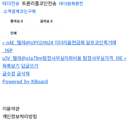
테더전송
트론리플코인전송
테더원화환전
소액결제코인구매
좋아요
0
싫어요
0
인쇄
«
n4E_텔레@UPCOIN24 이더리움현금화 알트코인퀵거래
_t6P
u5V_텔레@sta79m탐정사무실의뢰비용 탐정사무실가격_l9E
»
목록보기
답글쓰기
글수정
글삭제
Powered by KBoard
이용약관
개인정보처리방침