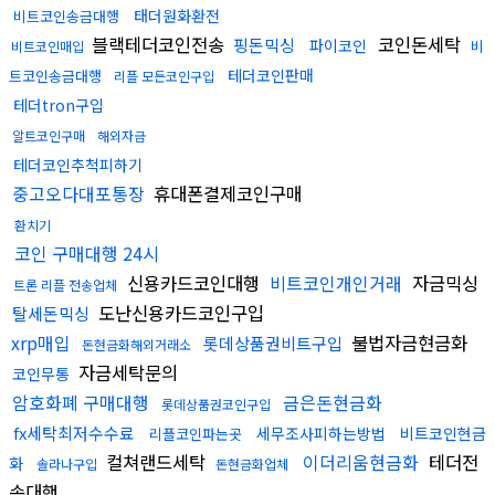
태더원화환전
비트코인송금대행
블랙테더코인전송
코인돈세탁
핑돈믹싱
파이코인
비
비트코인매입
테더코인판매
트코인송금대행
리플 모든코인구입
테더tron구입
알트코인구매
해외자금
테더코인추척피하기
중고오다대포통장
휴대폰결제코인구매
환치기
코인 구매대행 24시
신용카드코인대행
비트코인개인거래
자금믹싱
트론 리플 전송업체
도난신용카드코인구입
탈세돈믹싱
xrp매입
불법자금현금화
롯데상품권비트구입
돈현금화해외거래소
자금세탁문의
코인무통
암호화폐 구매대행
금은돈현금화
롯데상품권코인구입
fx세탁최저수수료
세무조사피하는방법
비트코인현금
리플코인파는곳
컬쳐랜드세탁
이더리움현금화
테더전
화
솔라나구입
돈현금화업체
송대행