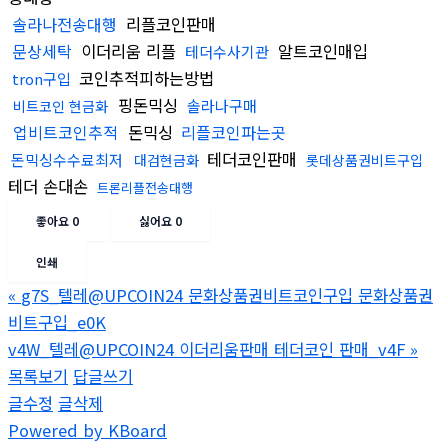
솔라나전송대행
리플코인판매
문상세탁
이더리움 리플
알트코인매입
테더수사기관
코인추적피하는방법
tron구입
핑돈믹싱
솔라나구매
비트코인 현금화
업비트코인추적
돈믹싱
리플코인파는곳
테더코인판매
돈믹싱수수료최저
대검현금화
롯데상품권비트구입
테더 손대손
트론리플전송대행
좋아요
0
싫어요
0
인쇄
«
g7S_텔레@UPCOIN24 문화상품권비트코인구입 문화상품권
비트구입_e0K
v4W_텔레@UPCOIN24 이더리움판매 테더코인 판매_v4F
»
목록보기
답글쓰기
글수정
글삭제
Powered by KBoard