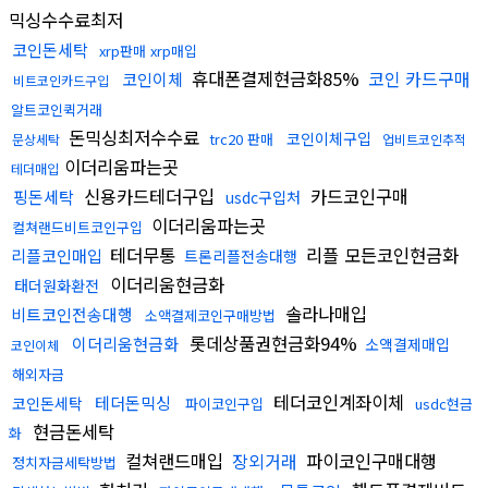
믹싱수수료최저
코인돈세탁
xrp판매 xrp매입
휴대폰결제현금화85%
코인 카드구매
코인이체
비트코인카드구입
알트코인퀵거래
돈믹싱최저수수료
코인이체구입
trc20 판매
문상세탁
업비트코인추적
이더리움파는곳
테더매입
신용카드테더구입
카드코인구매
핑돈세탁
usdc구입처
이더리움파는곳
컬쳐랜드비트코인구입
테더무통
리플 모든코인현금화
리플코인매입
트론리플전송대행
이더리움현금화
태더원화환전
솔라나매입
비트코인전송대행
소액결제코인구매방법
롯데상품권현금화94%
이더리움현금화
소액결제매입
코인이체
해외자금
테더코인계좌이체
테더돈믹싱
코인돈세탁
파이코인구입
usdc현금
현금돈세탁
화
컬쳐랜드매입
장외거래
파이코인구매대행
정치자금세탁방법