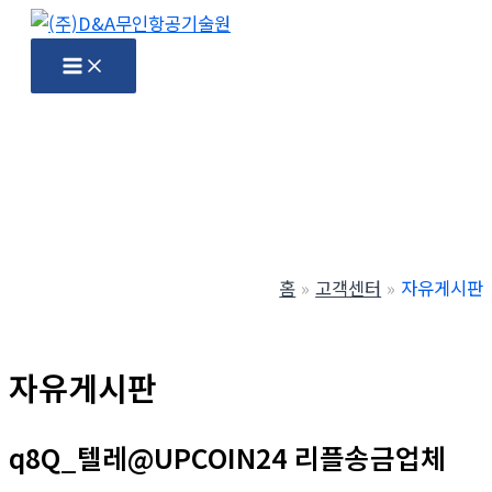
콘
텐
Main
Menu
츠
로
건
너
뛰
기
홈
고객센터
자유게시판
자유게시판
q8Q_텔레@UPCOIN24 리플송금업체