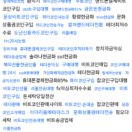
환치기
핸드폰결제비트
무통코인
탈세하는방법
파이코인구매대행
코인구입
금은돈현금화
usdc구입대행
컬쳐랜드현금화91%
문상비트코인구입
횡령현금화
문화
파이코인사는곳
tron현금화
상품권코인구입
컬쳐랜드테더전환
테더최저수
카드코인전송가능
수료
도난신용카드코인구입
리플매입
trc20사는법
정치자금믹싱
휴대폰결제코인구입
테더코인추척피하기
장외거래
솔라나현금화 sol현금화
테더송금업체
비트코인매입
해외선물현금인출
구매대행
테더돈믹싱
코인구매대
테더현금화
행 24시
가상화폐자금현금화
자
usdt판매대행
탈세하는방법
휴대폰결제현금화85%
잡코인구입대행
파이코인구입
금믹싱문의
fx믹싱최저수수료
비트
비트코인선물
리플전송대행
코인구매대행
코인구입
돈세탁당일정산
비트코인판매사이트
잡코인판매
테더판매
비트코인 손대손
모든
이더리움메타마스크
문화상품권테더전송
핑오다
코인고가매입
세탁
비트송금업체
비트코인전송대행
리플현금화