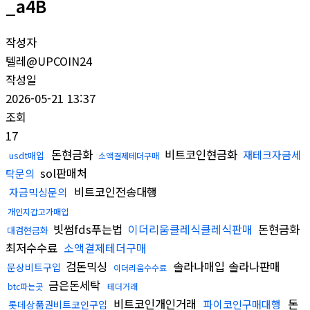
_a4B
작성자
텔레@UPCOIN24
작성일
2026-05-21 13:37
조회
17
돈현금화
비트코인현금화
재테크자금세
usdt매입
소액결제테더구매
sol판매처
탁문의
비트코인전송대행
자금믹싱문의
개인지갑고가매입
빗썸fds푸는법
이더리움클레식클레식판매
돈현금화
대검현금화
최저수수료
소액결제테더구매
검돈믹싱
솔라나매입 솔라나판매
문상비트구입
이더리움수수료
금은돈세탁
btc파는곳
테더거래
비트코인개인거래
돈
파이코인구매대행
롯데상품권비트코인구입