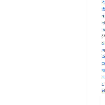
대
실
몸
심
회
자
재
바
핀
심