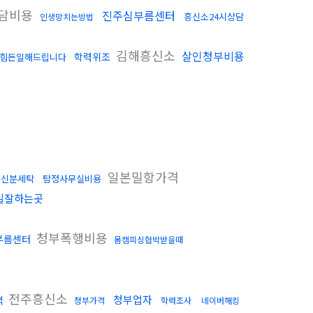
담비용
진주심부름센터
흥신소24시상담
인생망치는방법
김해흥신소
살인청부비용
학력위조
힘든일해드립니다
일본밀항가격
신분세탁
탐정사무실비용
일잘하는곳
청부폭행비용
부름센터
몸캠피싱협박받을때
전주흥신소
청부업자
격
청부가격
학력조사
네이버해킹