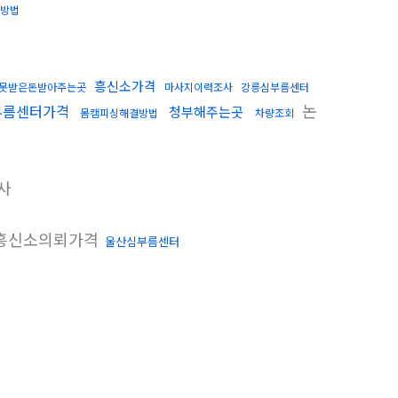
방법
흥신소가격
못받은돈받아주는곳
마사지이력조사
강릉심부름센터
논
부름센터가격
청부해주는곳
몸캠피싱해결방법
차량조회
사
흥신소의뢰가격
울산심부름센터