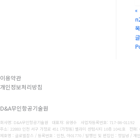
«
n
P
이용약관
개인정보처리방침
D&A무인항공기술원
회사명: D&A무인항공기술원 대표자: 유영수
사업자등록번호:
717-86-01192
주소: 22883 인천 서구 가정로 451 (가정동) 벨라미 센텀시티 10층 1041호
전화: 
제호명 : 글로벌잡스 / 등록번호 : 인천, 아01770 / 발행인 및 편집인 : 정일녕 