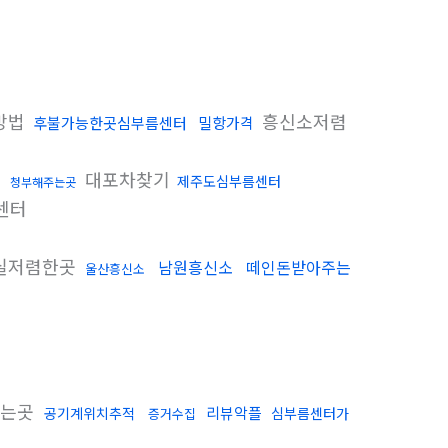
방법
흥신소저렴
후불가능한곳심부름센터
밀항가격
대포차찾기
제주도심부름센터
청부해주는곳
센터
실저렴한곳
남원흥신소
떼인돈받아주는
울산흥신소
하는곳
리뷰악플
공기계위치추적
심부름센터가
증거수집