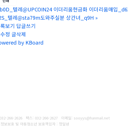
인쇄
b0D_텔레@UPCOIN24 이더리움현금화 이더리움매입_d6
2S_텔레@sta79m도와주실분 상간녀_q9H
»
목록보기
답글쓰기
글수정
글삭제
owered by KBoard
032-266-2626
팩스: 032-266-2627
이메일: sooyys@hanmail.net
/ 개인정보보호 빛 아동청소년 보호책임자 : 정일녕