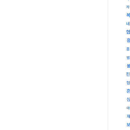
자
네
흥
범
핀
협
마