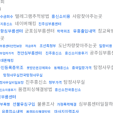
조회
3
텔레그램추적방법
사람찾아주는곳
흥신소비용
수금회수
네이버해킹
진주심부름센터
음지흥신소
군포심부름센터
참교육
포항심부름센터
유흥출입내역
학력위조
한곳
도난차량찾아주는곳
조선족청부
밀항비용
부름센터안전보장
자금추적
공주심부름
천안심부름센터
진주흥신소
흥신소이용후기
부업자가격
휴대폰해킹
탐정사무
주민등록증위조
중국밀항가격
못받은돈강제회수
동해흥신소
탐정사무실전국탐정사무실
진주흥신소
탐정사무실
청부가격
정사무실비밀보장
몸캠피싱해결방법
흥신소전국흥신소
신소이용후기
심부름센터
불륜조사
심부름센터일잘
선불유심구입
부폭행
가정폭력해결
유흥업소내역
마사지이력조사
몸캠피싱해결방법