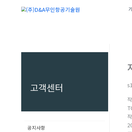
콘
기
텐
츠
로
건
너
뛰
기
고객센터
s
T
2
공지사항