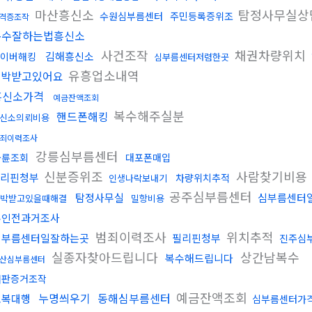
마산흥신소
탐정사무실상
수원심부름센터
주민등록증위조
격증조작
복수잘하는법흥신소
사건조작
채권차량위치
김해흥신소
이버해킹
심부름센터저렴한곳
유흥업소내역
협박받고있어요
흥신소가격
예금잔액조회
복수해주실분
핸드폰해킹
신소의뢰비용
죄이력조사
강릉심부름센터
불륜조회
대포폰매입
신분증위조
사람찾기비용
리핀청부
차량위치추적
인생나락보내기
공주심부름센터
탐정사무실
심부름센터
박받고있을때해결
밀항비용
혼인전과거조사
범죄이력조사
위치추적
심부름센터일잘하는곳
필리핀청부
진주심
실종자찾아드립니다
상간남복수
복수해드립니다
산심부름센터
재판증거조작
예금잔액조회
누명씌우기
동해심부름센터
보복대행
심부름센터가