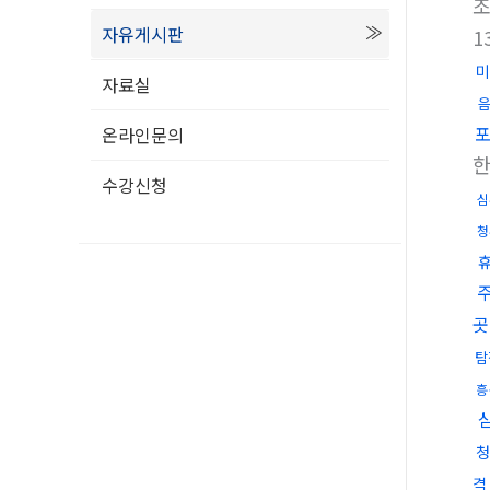
자유게시판
1
미
자료실
온라인문의
수강신청
심
청
곳
탐
흥
청
격