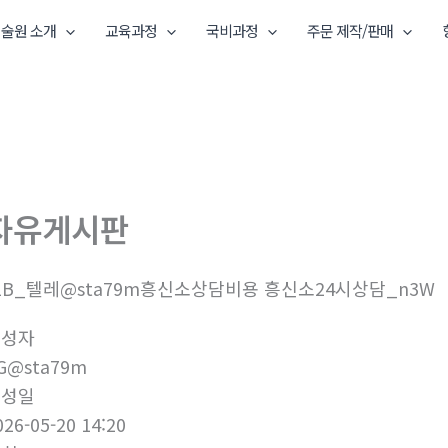
술원 소개
교육과정
국비과정
주문 제작/판매
자유게시판
1B_텔레@sta79m흥신소상담비용 흥신소24시상담_n3W
작성자
G@sta79m
작성일
026-05-20 14:20