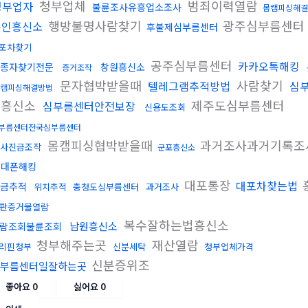
청부업체
범죄이력열람
청부업자
불륜조사유흥업소조사
몸캠피싱해결
행방불명사람찾기
광주심부름센터
용인흥신소
후불제심부름센터
포차찾기
공주심부름센터
카카오톡해킹
종자찾기전문
창원흥신소
증거조작
문자협박받을때
사람찾기
텔레그램추적방법
심
캠피싱해결방법
산흥신소
제주도심부름센터
심부름센터안전보장
신용도조회
부름센터전국심부름센터
몸캠피싱협박받을때
과거조사과거기록조
사진급조작
군포흥신소
휴대폰해킹
대포통장
대포차찾는법
금추적
위치추적
충청도심부름센터
과거조사
판증거물열람
복수잘하는법흥신소
남원흥신소
람조회불륜조회
청부해주는곳
재산열람
리핀청부
신분세탁
청부업체가격
신분증위조
부름센터일잘하는곳
좋아요
0
싫어요
0