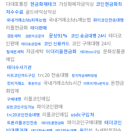
다대포통장
현금화재테크
가상화폐자금믹싱
코인현금화최
저수수료
골드바믹싱믹싱
국내거래소fds깨는법
국내거래소fds피하는법
파이코인전송대행
리플현금화
테더판매
문상91%
테더코
코인 송금대행 24시
검돈세탁
검돈믹싱문의
인판매
코인 구매대행 24시
코인 신용카드
테더송금업체
자금세탁
이더리움현금화
문화상품권
탈세돈세탁
테더tron구입
매입
테더수사기관
trc20 전송대행
비트코인카드구입
정치자금세탁방법
국내거래소fds시간
돈현금
장외거래소
핑돈믹싱
아프리카tv돈믹싱
화업체
리플코인매입
구매대행
파이코인판매
모든코인구입가능
리플코인매입
usdc구입처
trc20코인전송대행
파이코인구매대행
테더코인
트론리플코인전송
테더트론현금화
비대면거래
돈믹싱
fx세탁최저수
테더전송대행
테더전송대행