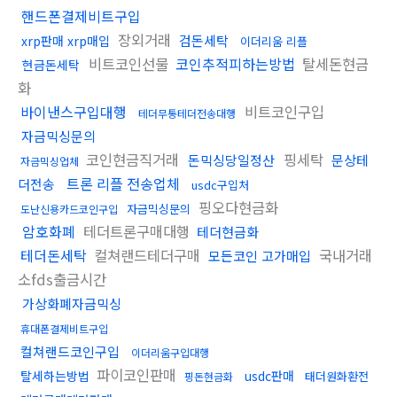
핸드폰결제비트구입
장외거래
검돈세탁
xrp판매 xrp매입
이더리움 리플
비트코인선물
코인추적피하는방법
탈세돈현금
현금돈세탁
화
바이낸스구입대행
비트코인구입
테더무통테더전송대행
자금믹싱문의
코인현금직거래
핑세탁
돈믹싱당일정산
문상테
자금믹싱업체
트론 리플 전송업체
더전송
usdc구입처
핑오다현금화
자금믹싱문의
도난신용카드코인구입
암호화폐
테더트론구매대행
테더현금화
테더돈세탁
컬쳐랜드테더구매
국내거래
모든코인 고가매입
소fds출금시간
가상화폐자금믹싱
휴대폰결제비트구입
컬쳐랜드코인구입
이더리움구입대행
파이코인판매
탈세하는방법
usdc판매
태더원화환전
핑돈현금화