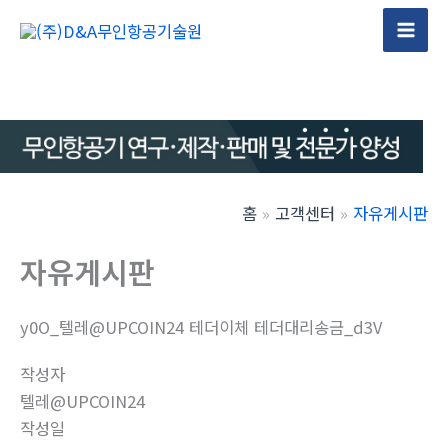
콘
텐
Mai
츠
Men
로
건
너
뛰
기
홈
고객센터
자유게시판
자유게시판
y0O_텔레@UPCOIN24 테더이체 테더대리송금_d3V
작성자
텔레@UPCOIN24
작성일