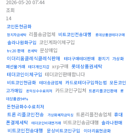
2026-05-20 07:44
조회
14
코인돈현금화
리플송금업체
비트코인전송대행
정치자금세탁
롯데상품권테더구매
코인계좌이체구입
솔라나원화구입
문상매입
trc20 판매
돈세탁
이더리움클레식클레식판매
테더구매테더판매
환치기
가상화
xrp구매
롯데상품권세탁
폐선물거래
테더개인지갑
테더코인이체구입
테더코인판매합니다
비트코인현금화
카드로테더구입하는법
모든코인
테더송금업체
카드코인구입처
고가매입
트론리플코인판매
롯
돈믹싱수수료최저
데상품권94%
돈현금화수수료최저
트론 리플코인전송
트론리플전송업체
휴대
가상화폐자금믹싱
폰결제세탁
비트코인송금대행
솔라나판매
테더코인비대면거래
비트코인전송대행
문상비트코인구입
이더리움현금화