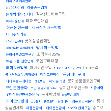
테더구매테더판매
리플송금업체
trc20사는법
컬쳐랜드비트구입
돈세탁해드립니다
테더코인매입
이더리움판매
현금돈현금화
세금적게내는방법
테더수사기관
롯데상품권매입
24시코인구매
탈세하는방법
재정거래현금화대행사
소액결제85%
문화상품권코인구입
코인구매대행
트론 리플 전송업체
파이코인구입
tron구입
테더송금업체
신용카드비트코인구입
문상테더구매
테더코인믹싱
국내거래소fds막혔을때
문화상품권코인구매
테더트론구매대행
해외돈믹싱
코인믹싱
코인돈현금화
컬쳐랜드코인구매
자금세탁
코인 송금대행 24시
돈세탁업체
롯데상품권현금화94%
xrp전송대행
파이코인판매
롯데
검돈현금화문의
xrp판매
중고오다
문상세탁
상품권세탁
중고오
리플현금화
해외돈현금화
trc20 원화구입