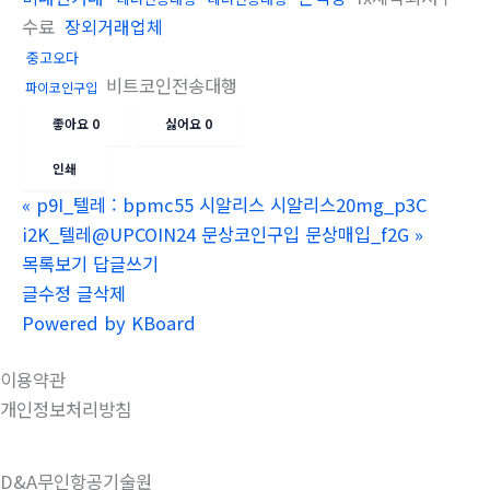
수료
장외거래업체
중고오다
비트코인전송대행
파이코인구입
좋아요
0
싫어요
0
인쇄
«
p9I_텔레 : bpmc55 시알리스 시알리스20mg_p3C
i2K_텔레@UPCOIN24 문상코인구입 문상매입_f2G
»
목록보기
답글쓰기
글수정
글삭제
Powered by KBoard
이용약관
개인정보처리방침
D&A무인항공기술원