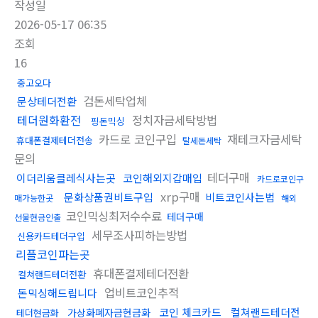
작성일
2026-05-17 06:35
조회
16
중고오다
검돈세탁업체
문상테더전환
테더원화환전
정치자금세탁방법
핑돈믹싱
카드로 코인구입
재테크자금세탁
휴대폰결제테더전송
탈세돈세탁
문의
테더구매
이더리움클레식사는곳
코인해외지갑매입
카드로코인구
xrp구매
문화상품권비트구입
비트코인사는법
매가능한곳
해외
코인믹싱최저수수료
테더구매
선물현금인출
세무조사피하는방법
신용카드테더구입
리플코인파는곳
휴대폰결제테더전환
컬쳐랜드테더전환
업비트코인추적
돈믹싱해드립니다
코인 체크카드
컬쳐랜드테더전
가상화폐자금현금화
테더현금화