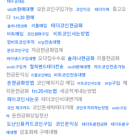
테더 손대손
모든코인구입가능
중고오
usdt판매대행
코인믹싱
테더이체
다
trc20 판매
테더코인현금화
리플매입
솔라나현금화
비트코인사는방법
비트매입
코인원화구입
업비트코인추적
xrp전송대행
자금현금화업체
문상코인구입
오다집수수료
솔라나현금화
리플현금화
바이낸스구입대행
컬쳐랜드테더전송
카드코인전송가능
usdc구입처
usdt판매대행
현금돈믹싱
비트코인전송대행
리플코인매입
돈현금화방법
코인해외지갑 매입
해
xrp구입
비트코인사는법
외돈현금화
trc20사는법
세금적게내는방법
파이코인사는곳
테더코인비대면거래
코인돈세탁테더거래
코인 체크카드
코인추적피하는방법
usdc구입
돈현금화당일정산
처
도난신용카드코인구입
코인돈믹싱
테더트론현금화
테더트론구
암호화폐 구매대행
매대행