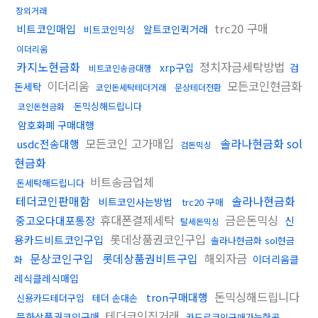
장외거래
trc20 구매
비트코인매입
알트코인퀵거래
비트코인믹싱
이더리움
카지노현금화
정치자금세탁방법
xrp구입
검
비트코인송금대행
이더리움
모든코인현금화
돈세탁
코인돈세탁테더거래
문상테더전환
돈믹싱해드립니다
코인돈현금화
암호화폐 구매대행
모든코인 고가매입
솔라나현금화 sol
usdc전송대행
검돈믹싱
현금화
비트송금업체
돈세탁해드립니다
테더코인판매함
솔라나현금화
비트코인사는방법
trc20 구매
휴대폰결제세탁
금은돈믹싱
중고오다대포통장
신
탈세돈믹싱
롯데상품권코인구입
용카드비트코인구입
솔라나현금화 sol현금
문상코인구입
롯데상품권비트구입
해외자금
이더리움클
화
레식클레식매입
돈믹싱해드립니다
tron구매대행
신용카드테더구입
테더 손대손
테더코인직거래
문화상품권코인구매
카드로코인구매가능한곳