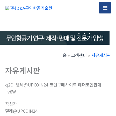
콘
텐
Mai
츠
Men
로
건
너
뛰
기
홈
고객센터
자유게시판
자유게시판
q2O_텔레@UPCOIN24 코인구매사이트 테더코인판매
_v8W
작성자
텔레@UPCOIN24