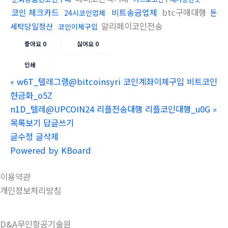
코인 체크카드
비트송금업체
btc구매대행
돈
24시코인업체
알리페이코인전송
세탁당일정산
코인이체구입
좋아요
0
싫어요
0
인쇄
«
w6T_텔레그램@bitcoinsyri 코인계좌이체구입 비트코인
현금화_o5Z
n1D_텔레@UPCOIN24 리플전송대행 리플코인대행_u0G
»
목록보기
답글쓰기
글수정
글삭제
Powered by KBoard
이용약관
개인정보처리방침
D&A무인항공기술원