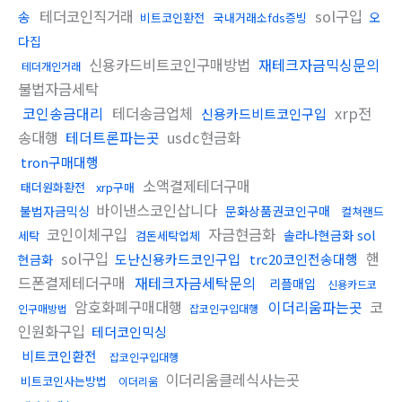
테더코인직거래
sol구입
송
오
비트코인환전
국내거래소fds증빙
다집
신용카드비트코인구매방법
재테크자금믹싱문의
테더개인거래
불법자금세탁
코인송금대리
테더송금업체
xrp전
신용카드비트코인구입
송대행
테더트론파는곳
usdc현금화
tron구매대행
소액결제테더구매
태더원화환전
xrp구매
바이낸스코인삽니다
불법자금믹싱
문화상품권코인구매
컬쳐랜드
코인이체구입
자금현금화
솔라나현금화 sol
세탁
검돈세탁업체
sol구입
핸
도난신용카드코인구입
trc20코인전송대행
현금화
드폰결제테더구매
재테크자금세탁문의
리플매입
신용카드코
암호화폐구매대행
이더리움파는곳
코
인구매방법
잡코인구입대행
인원화구입
테더코인믹싱
비트코인환전
잡코인구입대행
이더리움클레식사는곳
비트코인사는방법
이더리움