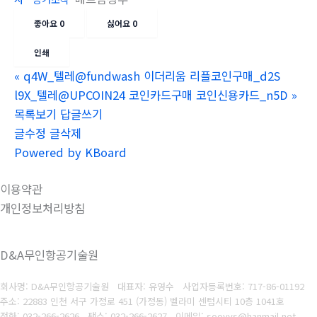
좋아요
0
싫어요
0
인쇄
«
q4W_텔레@fundwash 이더리움 리플코인구매_d2S
l9X_텔레@UPCOIN24 코인카드구매 코인신용카드_n5D
»
목록보기
답글쓰기
글수정
글삭제
Powered by KBoard
이용약관
개인정보처리방침
D&A무인항공기술원
회사명: D&A무인항공기술원 대표자: 유영수
사업자등록번호:
717-86-01192
주소: 22883 인천 서구 가정로 451 (가정동) 벨라미 센텀시티 10층 1041호
전화: 032-266-2626
팩스: 032-266-2627
이메일: sooyys@hanmail.net