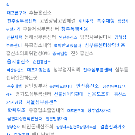
작
후불흥신소
대포폰구매
고민상담고민해결
복수대행
전주심부름센터
위치추적
탐정사
후불제심부름센터
청부폭행비용
무실가격
동해심부름센터
탐정사무실디시
신분세탁
김해심
안산흥신소
유흥업소내역
심부름센터상담비용
부름센터
협박받고있을때
흥신소의뢰위험성0%
진해흥신소
중국밀항
음지흥신소
순천흥신소
청부업자의뢰
심부름
진주심부름센터
대포차찾는법
마산흥신소
센터일잘하는곳
살인청부자
안산흥신소
복수대행
돈받아드립니다
심부름센터24시
경기도심부름센터
신용도조회
선불심매입판매
흥신소
상담
서울심부름센터
24시상담
학력위조
유흥업소출입내역
청부업자가격
대포폰구매
몸캠피싱협박받을때
일본밀항가격
떼인돈재산조회
결혼전과거조
청부업자
탐정사무실전국탐정사무실
배트남청부
사
증거조작