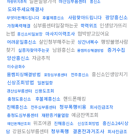
일본밀항가격
마산심부름센터
흥신소
차량위치추적
도와주세요해결사
광양흥신소
사람찾아드립니다
무엇이든해드립니다
후불제흥신소
심부름센터일잘하는곳
인생망가뜨리
학력위조
가정폭력해결
는법
협박받고있어요
마사지이력조사
흥신소비밀보장
살인청부해주는곳
행방불명사람
어려운일흥신소
상간녀복수
찾기
남원흥신소
증거수집
실종자찾아주는곳
몸캠피싱해결방법
양산흥신소
자금추적
미수금회수
흥신소인생망치기
몸캠피싱해결방법
전주흥신소
포항심부름센터
신상조회방법
일본밀항
신용도조회
경산심부름센터
핸드폰해킹
후불제흥신소
충청도흥신소
청부폭행비용
진해흥신소
회사진급조작
전주심부름센터
예금잔액조회
충청도심부름센터
재판증거물열람
위조여권
흥신소24시상
진해흥신소
신상조회방법
떼인돈재산조회
강원도심부름센터
청부폭행
결혼전과거조사
담
회사진급조