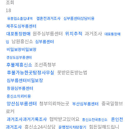
조회
18
결혼전과거조사
심부름센터상담비용
유흥업소출입내역
제주도심부름센터
원주심부름센터
위치추적
과거조사
대포통장판매
대포통장매
남원흥신소
심부름센터
입
비밀보장비밀보장
경상도심부름센터
후불제흥신소
조선족청부
후불가능한곳탐정사무실
못받은돈받는법
심부름센터비밀보장
창원심부름센터
흥신소의뢰비용
양산심부름센터
청부의뢰하는곳
중국밀항브
부산심부름센터
로커
협박받고있어요
과거조사과거기록조사
혼인전
흥신소전국흥신소
흥신소24시상담
힘든일해드립니
과거조사
운행정지차량찾기