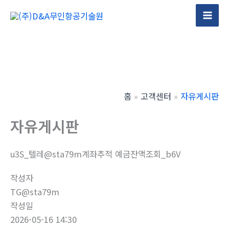
콘
텐
Mai
츠
Men
로
건
너
뛰
홈
고객센터
자유게시판
기
자유게시판
u3S_텔레@sta79m계좌추적 예금잔액조회_b6V
작성자
TG@sta79m
작성일
2026-05-16 14:30