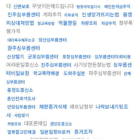
다
무엇이든해드립니다
신변보호
떼인돈자금추적
탐정사무실디시
진주심부름센터
계좌추적
인생망가뜨리는법
몸캠
리뷰공격
피싱대처방법
억울한일
청부폭
차량조회
자금추적
참교육방법
행가격
양산심부름센터
대리복수해주는곳
원주심부름센터
신상털기
군포심부름센터
포항심부름센터
심부름센터의뢰비용
어려운일흥신소
사기당한돈찾는법
심부름센
진주심부름센터
터비밀보장
파주심부름센터
학교폭력해결
도와주실분
김해
심부름센터
충청도흥신소
혼인전과거조사
재판증거삭제
배트남청부
나락보내기뒷조
안양심부름센터
사
사람찾기
대포폰매입
경상도흥신소
차량조회
증거조작
일본밀항브로커
말못할고민해결