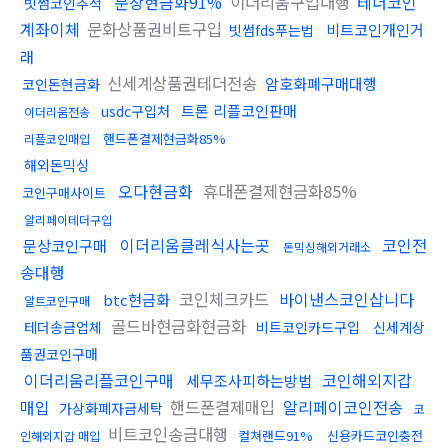
문상현금화91%
이더리움구입대행
테더코인
빗썸코인추적
계좌이체
문화상품권비트구입
비트코인개인거
빗썸fds푸는법
래
신세계상품권테더전송
암호화폐구매대행
코인돈현금화
트론 리플코인판매
usdc구입처
이더리움전송
핸드폰결제현금화85%
리플코인매입
해외돈믹싱
오다현금화
휴대폰결제현금화85%
코인구매사이트
알리페이테더구입
이더리움클레식사는곳
코인전
문상코인구매
돈믹싱해외거래소
송대행
코인체크카드
바이낸스코인삽니다
btc현금화
알트코인구매
골드바현금화현금화
테더송금업체
비트코인카드구입
신세계상
품권코인구매
이더리움리플코인구매
코인해외지갑
세무조사피하는방법
매입
핸드폰결제매입
알리페이코인전송
가상화폐자금세탁
코
비트코인송금대행
컬쳐랜드91%
신용카드코인충전
인해외지갑 매입