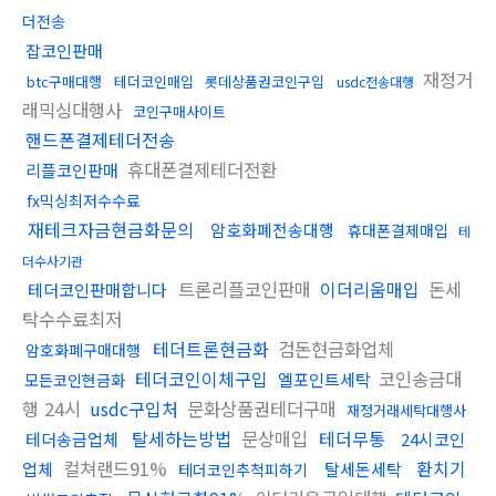
더전송
잡코인판매
재정거
btc구매대행
테더코인매입
롯데상품권코인구입
usdc전송대행
래믹싱대행사
코인구매사이트
핸드폰결제테더전송
휴대폰결제테더전환
리플코인판매
fx믹싱최저수수료
재테크자금현금화문의
암호화폐전송대행
휴대폰결제매입
테
더수사기관
트론리플코인판매
이더리움매입
돈세
테더코인판매합니다
탁수수료최저
테더트론현금화
검돈현금화업체
암호화폐구매대행
테더코인이체구입
코인송금대
엘포인트세탁
모든코인현금화
행 24시
usdc구입처
문화상품권테더구매
재정거래세탁대행사
탈세하는방법
문상매입
테더무통
테더송금업체
24시코인
컬쳐랜드91%
환치기
업체
탈세돈세탁
테더코인추척피하기