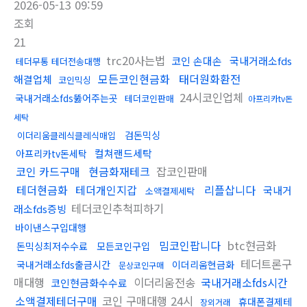
2026-05-13 09:59
조회
21
trc20사는법
코인 손대손
국내거래소fds
테더무통 테더전송대행
모든코인현금화
태더원화환전
해결업체
코인믹싱
24시코인업체
국내거래소fds뚫어주는곳
테더코인판매
아프리카tv돈
세탁
검돈믹싱
이더리움클레식클레식매입
컬쳐랜드세탁
아프리카tv돈세탁
코인 카드구매
현금화재테크
잡코인판매
테더현금화
테더개인지갑
리플삽니다
국내거
소액결제세탁
테더코인추척피하기
래소fds증빙
바이낸스구입대행
밈코인팝니다
btc현금화
돈믹싱최저수수료
모든코인구입
테더트론구
국내거래소fds출금시간
이더리움현금화
문상코인구매
매대행
이더리움전송
국내거래소fds시간
코인현금화수수료
소액결제테더구매
코인 구매대행 24시
휴대폰결제테
장외거래