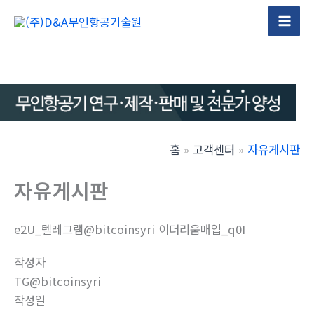
콘
텐
Mai
츠
Men
로
건
너
뛰
기
홈
고객센터
자유게시판
자유게시판
e2U_텔레그램@bitcoinsyri 이더리움매입_q0I
작성자
TG@bitcoinsyri
작성일