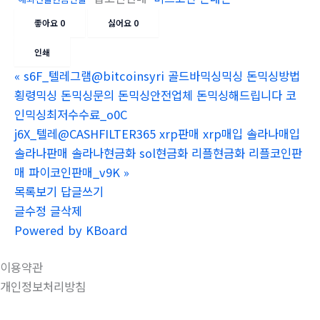
좋아요
0
싫어요
0
인쇄
«
s6F_텔레그램@bitcoinsyri 골드바믹싱믹싱 돈믹싱방법
횡령믹싱 돈믹싱문의 돈믹싱안전업체 돈믹싱해드립니다 코
인믹싱최저수수료_o0C
j6X_텔레@CASHFILTER365 xrp판매 xrp매입 솔라나매입
솔라나판매 솔라나현금화 sol현금화 리플현금화 리플코인판
매 파이코인판매_v9K
»
목록보기
답글쓰기
글수정
글삭제
Powered by KBoard
이용약관
개인정보처리방침