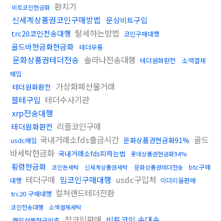
환치기
비트코인현금화
신세계상품권코인구매방법
문상비트구입
탈세하는방법
trc20코인전송대행
코인구매대행
골드바현금화현금화
테더무통
문화상품권테더전송
솔라나전송대행
테더원화환전
소액결제
매입
가상화폐선물거래
테더원화환전
블테구입
테더수사기관
xrp전송대행
리플코인구매
테더원화환전
국내거래소fds출금시간
골드
문화상품권현금화91%
usdc매입
바세탁현금화
국내거래소fds피하는법
롯데상품권현금화94%
횡령현금화
btc구매
코인돈세탁
신세계상품권세탁
문화상품권테더전송
테더구매
밈코인구매대행
usdc구입처
대행
이더리움판매
컬쳐랜드테더전환
trc20 구매대행
코인전송대행
소액결제세탁
잡코인판매
비트코인 손대손
해외선물현금인출