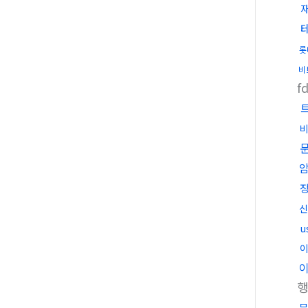
롯
비
f
신
u