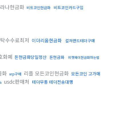
라나현금화
비트코인카드구입
비트코인현금화
탁수수료최저
이더리움현금화
컬쳐랜드테더구매
호화폐
돈현금화당일정산
돈현금화
위챗페이현금화하는법
금화
리플 모든코인현금화
모든코인 고가매
xrp구매
usdc판매처
테더무통 테더전송대행
%