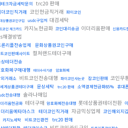
trc20 판매
재테크자금세탁문의
코인현금직거래
테더코인직거래
파이코인
대검세탁
usdc구입처
데상품권코인구입
카지노현금화
이더리움판매
코인대리송금
신용카드
트코인 체크카드
ds해결방법
트론리플전송업체
문화상품권코인구매
컬쳐랜드테더구매
비트코인판매사이트
문상테더전송
암호화폐구매대행
암호화폐
테더수사기관
비트코인전송대행
코인무
장외거래소
잡코인판매
파이코인사는곳
문상세탁
소액결제현금화85%
휴대
세계상품권테더구매
trc20 판매
솔라나매입
sdc전송대행
테더구매
롯데상품권테더전환
이더리움현금화
암호화폐전송대행
자금믹싱업체
이더리움메타마스크
테더코인직거래
코인해외지갑
행
trc20 판매
비트코인환전
카지노세탁
비트코인카드구입
문상테더전환
테더코인송금