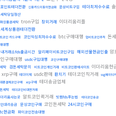
솔
테더최저수수료
엘포인트테더전환
문상비트구입
신용카드미동의현금화
돈세탁당일정산
tron구입
이더리움리플
장외거래
화상품권세탁
신세계상품권테더전환
btc구매대행
돈세
코인믹싱최저수수료
트코인 카드구매
업비트코인추적
매대행
암
해외선물현금인출
국내거래소fds출금시간
알리페이비트코인구입
코인구매대행
usdc구입대행
코인구매대행
이더리움현
검돈세탁문의
세탁
비트코인개인거래
비트코인판매사이트
xrp구매
usdc판매
테더코인직거래
환치기
테더이체
ssg페이93
테더송금업체
xrp구매
대폰결제코인구매
돈세탁
테더코인비대면거래
알트코인퀵거래
이더리움사는곳
빗썸fds푸는법
테더코인송금
코인돈세탁
24시코인구매
문상코인구매
코인대리송금
btc현금화
파이코인전송대행