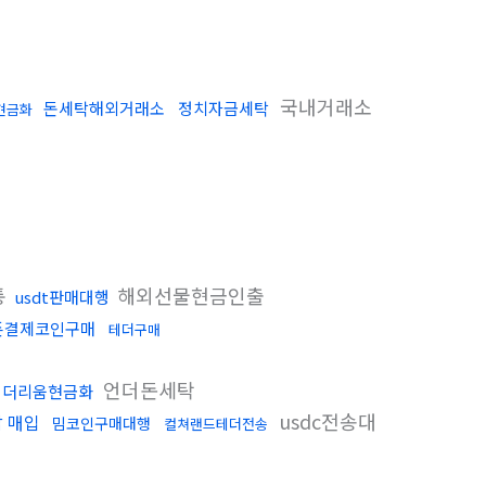
국내거래소
돈세탁해외거래소
정치자금세탁
현금화
통
해외선물현금인출
usdt판매대행
폰결제코인구매
테더구매
언더돈세탁
이더리움현금화
usdc전송대
 매입
밈코인구매대행
컬쳐랜드테더전송