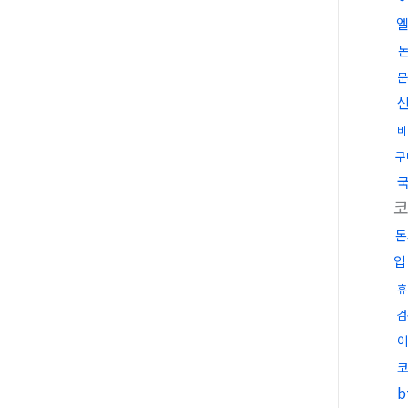
문
비
구
돈
입
휴
검