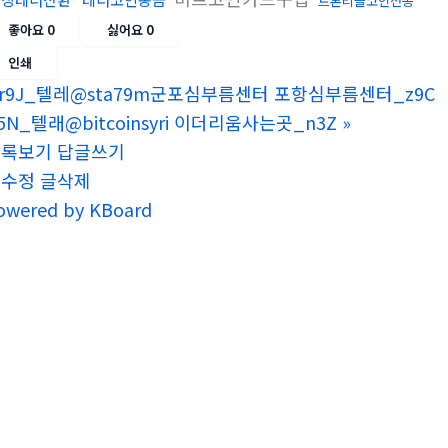
트론리플코인전송
좋아요
0
싫어요
0
인쇄
r9J_텔레@sta79m군포심부름센터 포항심부름센터_z9C
5N_텔래@bitcoinsyri 이더리움사는곳_n3Z
»
목록보기
답글쓰기
글수정
글삭제
owered by KBoard