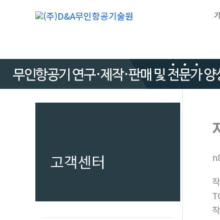
콘
기
텐
츠
로
건
너
뛰
기
고객센터
n
T