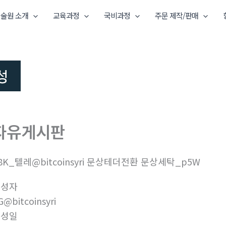
술원 소개
교육과정
국비과정
주문 제작/판매
자유게시판
8K_텔레@bitcoinsyri 문상테더전환 문상세탁_p5W
작성자
G@bitcoinsyri
작성일