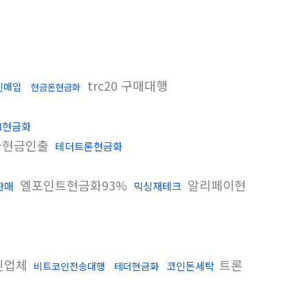
trc20 구매대행
인매입
현금돈현금화
l현금화
물현금인출
테더트론현금화
엘포인트현금화93%
알리페이현
판매
믹싱재테크
인업체
트론
코인돈세탁
비트코인전송대행
테더현금화