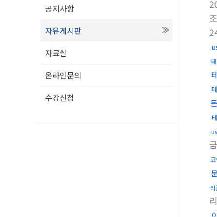
2
공지사항
자유게시판
2
u
자료실
태
온라인문의
수강신청
u
코
리