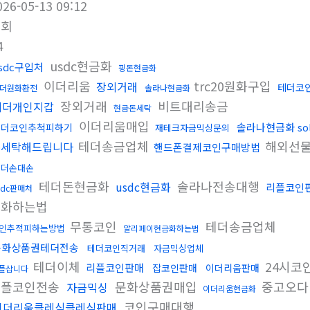
026-05-13 09:12
조회
4
usdc현금화
sdc구입처
핑돈현금화
이더리움
trc20원화구입
장외거래
테더코
더원화환전
솔라나현금화
장외거래
비트대리송금
테더개인지갑
현금돈세탁
이더리움매입
솔라나현금화 so
테더코인추척피하기
재테크자금믹싱문의
테더송금업체
해외선
돈세탁해드립니다
핸드폰결제코인구매방법
테더손대손
테더돈현금화
솔라나전송대행
usdc현금화
리플코인
sdc판매처
금화하는법
무통코인
테더송금업체
인추적피하는방법
알리페이현금화하는법
문화상품권테더전송
테더코인직거래
자금믹싱업체
테더이체
24시코
리플코인판매
잡코인판매
이더리움판매
플삽니다
리플코인전송
문화상품권매입
중고오다
자금믹싱
이더리움현금화
코인구매대행
이더리움클레식클레식판매