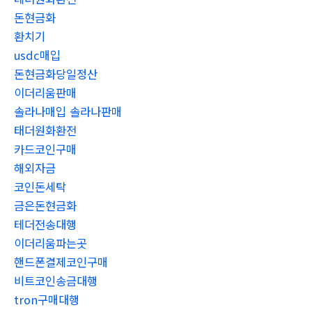
돈현금화
환치기
usdc매입
돈현금화당일정산
이더리움판매
솔라나매입 솔라나판매
태더원화환전
카드코인구매
해외자금
코인돈세탁
금은돈현금화
테더전송대행
이더리움파는곳
핸드폰결제코인구매
비트코인송금대행
tron구매대행