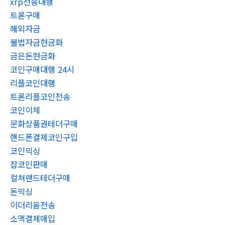
xrp전송대행
트론구매
해외자금
불법자금현금화
금은돈현금화
코인구매대행 24시
리플코인대행
트론리플코인전송
코인이체
문화상품권테더구매
핸드폰결제코인구입
코인믹싱
잡코인판매
컬쳐랜드테더구매
돈믹싱
이더리움전송
소액결제매입