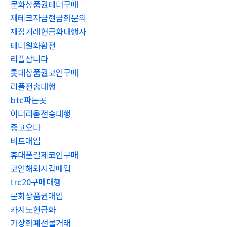
문화상품권테더구매
재테크자금현금화문의
재정거래현금화대행사
테더원화환전
리플삽니다
롯데상품권코인구매
리플전송대행
btc파는곳
이더리움전송대행
중고오다
비트매입
휴대폰결제코인구매
코인해외지갑매입
trc20구매대행
문화상품권매입
카지노현금화
가상화폐선물거래