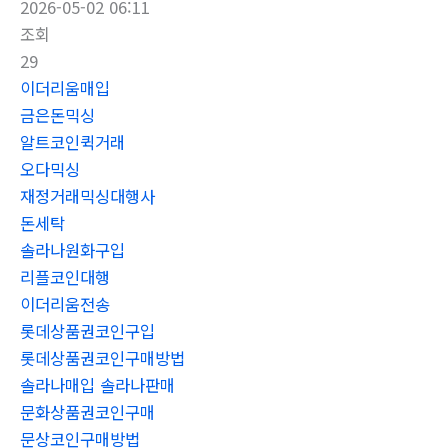
2026-05-02 06:11
조회
29
이더리움매입
금은돈믹싱
알트코인퀵거래
오다믹싱
재정거래믹싱대행사
돈세탁
솔라나원화구입
리플코인대행
이더리움전송
롯데상품권코인구입
롯데상품권코인구매방법
솔라나매입 솔라나판매
문화상품권코인구매
문상코인구매방법