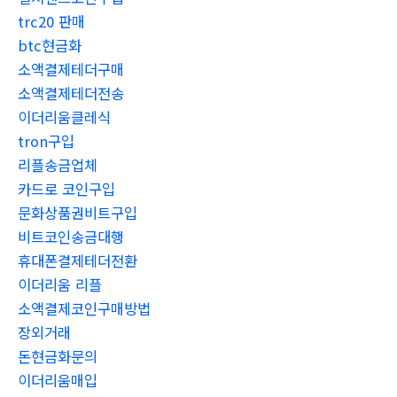
trc20 판매
btc현금화
소액결제테더구매
소액결제테더전송
이더리움클레식
tron구입
리플송금업체
카드로 코인구입
문화상품권비트구입
비트코인송금대행
휴대폰결제테더전환
이더리움 리플
소액결제코인구매방법
장외거래
돈현금화문의
이더리움매입