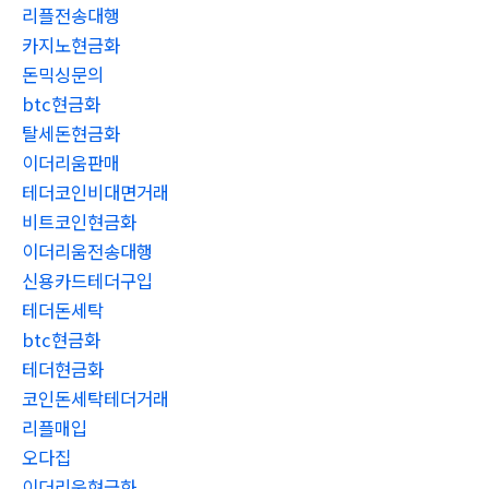
리플전송대행
카지노현금화
돈믹싱문의
btc현금화
탈세돈현금화
이더리움판매
테더코인비대면거래
비트코인현금화
이더리움전송대행
신용카드테더구입
테더돈세탁
btc현금화
테더현금화
코인돈세탁테더거래
리플매입
오다집
이더리움현금화