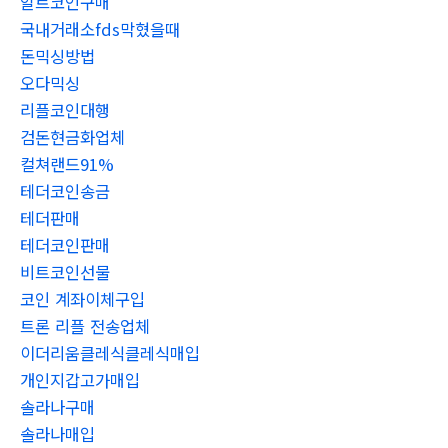
알트코인구매
국내거래소fds막혔을때
돈믹싱방법
오다믹싱
리플코인대행
검돈현금화업체
컬쳐랜드91%
테더코인송금
테더판매
테더코인판매
비트코인선물
코인 계좌이체구입
트론 리플 전송업체
이더리움클레식클레식매입
개인지갑고가매입
솔라나구매
솔라나매입