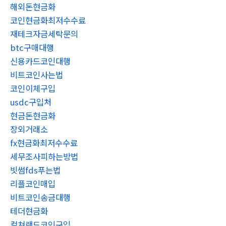
해외돈현금화
코인현금화최저수수료
재테크자금세탁문의
btc구매대행
신용카드코인대행
비트코인사는법
코인이체구입
usdc구입처
현금돈현금화
장외거래소
fx현금화최저수수료
세무조사피하는방법
빗썸fds푸는법
리플코인매입
비트코인송금대행
테더현금화
컬쳐랜드코인구입