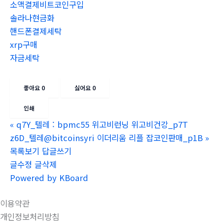
소액결제비트코인구입
솔라나현금화
핸드폰결제세탁
xrp구매
자금세탁
좋아요
0
싫어요
0
인쇄
«
q7Y_텔레 : bpmc55 위고비런닝 위고비건강_p7T
z6D_텔레@bitcoinsyri 이더리움 리플 잡코인판매_p1B
»
목록보기
답글쓰기
글수정
글삭제
Powered by KBoard
이용약관
개인정보처리방침