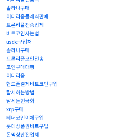
솔라나구매
이더리움클레식판매
트론리플전송업체
비트코인사는법
usdc구입처
솔라나구매
트론리플코인전송
코인구매대행
이더리움
핸드폰결제비트코인구입
탈세하는방법
탈세돈현금화
xrp구매
테더코인이체구입
롯데상품권비트구입
돈믹싱안전업체