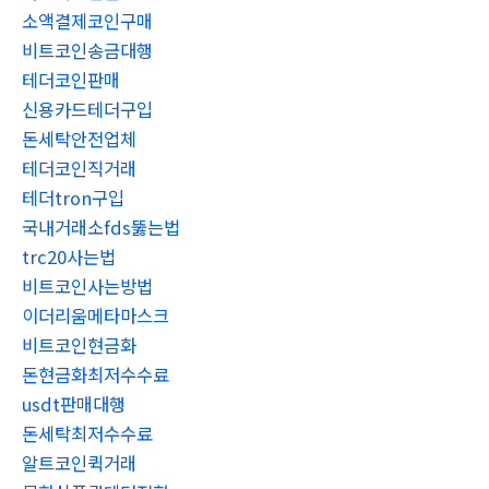
소액결제코인구매
비트코인송금대행
테더코인판매
신용카드테더구입
돈세탁안전업체
테더코인직거래
테더tron구입
국내거래소fds뚫는법
trc20사는법
비트코인사는방법
이더리움메타마스크
비트코인현금화
돈현금화최저수수료
usdt판매대행
돈세탁최저수수료
알트코인퀵거래