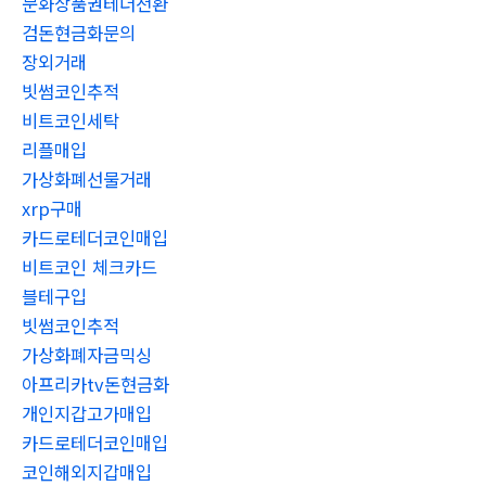
문화상품권테더전환
검돈현금화문의
장외거래
빗썸코인추적
비트코인세탁
리플매입
가상화폐선물거래
xrp구매
카드로테더코인매입
비트코인 체크카드
블테구입
빗썸코인추적
가상화폐자금믹싱
아프리카tv돈현금화
개인지갑고가매입
카드로테더코인매입
코인해외지갑매입