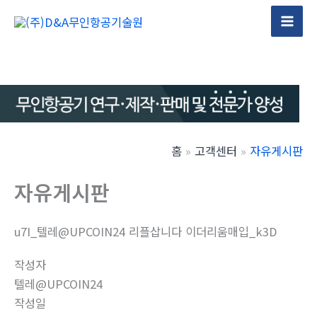
콘
텐
Mai
츠
Men
로
건
너
뛰
기
홈
고객센터
자유게시판
자유게시판
u7I_텔레@UPCOIN24 리플삽니다 이더리움매입_k3D
작성자
텔레@UPCOIN24
작성일