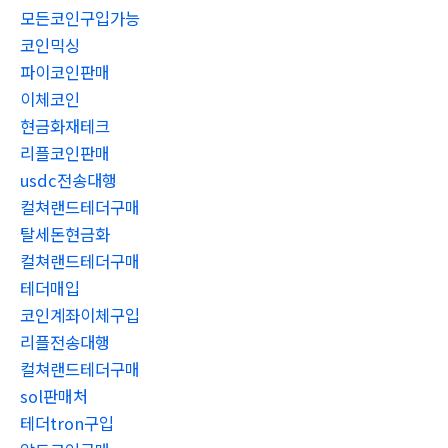
모든코인구입가능
코인믹싱
파이코인판매
이체코인
현금화재테크
리플코인판매
usdc전송대행
컬쳐랜드테더구매
탈세돈현금화
컬쳐랜드테더구매
테더매입
코인계좌이체구입
리플전송대행
컬쳐랜드테더구매
sol판매처
테더tron구입