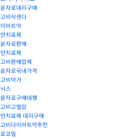
마운자로대리구매
위고비삭센다
다이어트약
비만치료제
마운자로판매
비만치료제
위고비판매업체
마운자로국내가격
위고비약가
비닉스
마운자로구매대행
위고비고혈압
만치료제 대리구매
위고비다이어트약추천
프로코밀