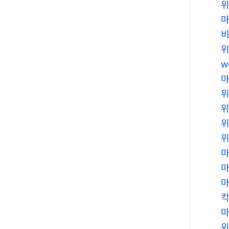
비
w
위