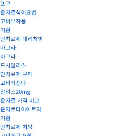
해포쿠
마운자로식이요법
위고비부작용
신기환
만치료제 대리처방
카마그라
비아그라
골드시알리스
만치료제 구매
위고비삭센다
알리스20mg
운자로 가격 비교
마운자로다이어트약
신기환
만치료제 처방
위고비직구가격