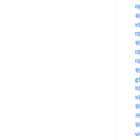
마
g
비
v