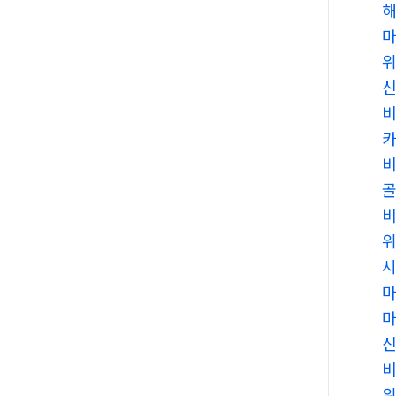
비
비
시
마
비