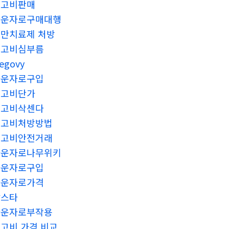
위고비판매
마운자로구매대행
만치료제 처방
위고비심부름
egovy
마운자로구입
위고비단가
위고비삭센다
위고비처방방법
위고비안전거래
마운자로나무위키
마운자로구입
마운자로가격
칵스타
마운자로부작용
고비 가격 비교