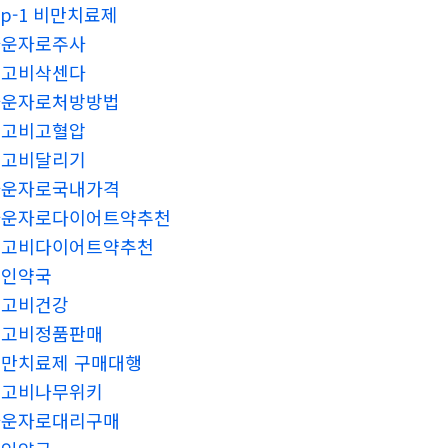
lp-1 비만치료제
마운자로주사
위고비삭센다
마운자로처방방법
위고비고혈압
위고비달리기
마운자로국내가격
마운자로다이어트약추천
위고비다이어트약추천
성인약국
위고비건강
위고비정품판매
만치료제 구매대행
위고비나무위키
마운자로대리구매