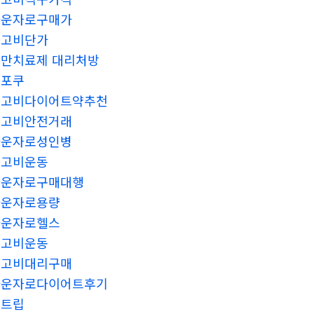
마운자로구매가
위고비단가
만치료제 대리처방
해포쿠
위고비다이어트약추천
위고비안전거래
마운자로성인병
위고비운동
마운자로구매대행
마운자로용량
마운자로헬스
위고비운동
위고비대리구매
마운자로다이어트후기
센트립