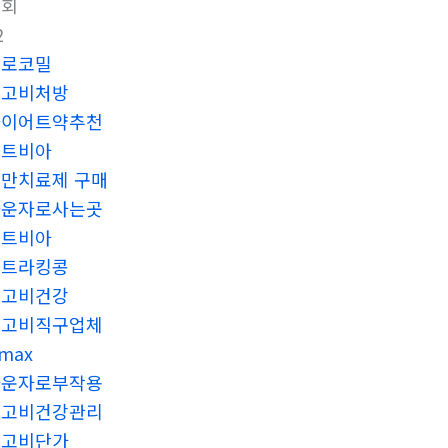
조회
2
프로코밀
위고비처방
다이어트약추천
레트비아
만치료제 구매
마운자로사는곳
레트비아
울트라킹콩
위고비건강
위고비직구업체
imax
마운자로부작용
위고비건강관리
위고비단가