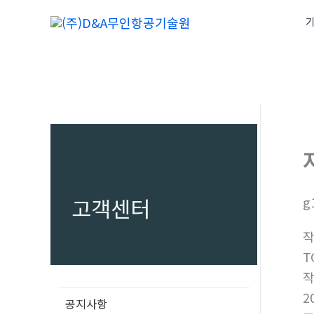
콘
기
텐
츠
로
건
너
뛰
기
고객센터
g
T
2
공지사항