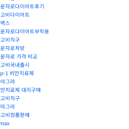
마운자로다이어트후기
위고비다이어트
비맥스
마운자로다이어트부작용
위고비직구
마운자로처방
운자로 가격 비교
위고비국내출시
lp-1 비만치료제
비아그라
만치료제 대리구매
위고비직구
카마그라
위고비정품판매
imax