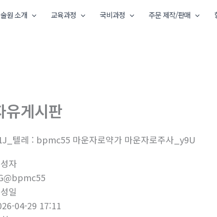
술원 소개
교육과정
국비과정
주문 제작/판매
자유게시판
1J_텔레 : bpmc55 마운자로약가 마운자로주사_y9U
작성자
G@bpmc55
작성일
026-04-29 17:11