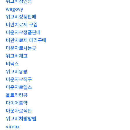
위고비성인병
wegovy
위고비정품판매
비만치료제 구입
마운자로정품판매
비만치료제 대리구매
마운자로사는곳
위고비재고
비닉스
위고비용량
마운자로직구
마운자로헬스
울트라킹콩
다이어트약
마운자로식단
위고비처방방법
vimax