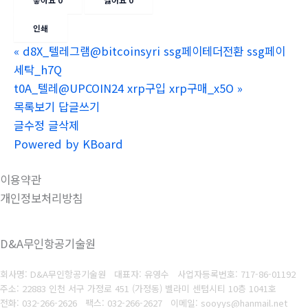
인쇄
«
d8X_텔레그램@bitcoinsyri ssg페이테더전환 ssg페이
세탁_h7Q
t0A_텔레@UPCOIN24 xrp구입 xrp구매_x5O
»
목록보기
답글쓰기
글수정
글삭제
Powered by KBoard
이용약관
개인정보처리방침
D&A무인항공기술원
회사명: D&A무인항공기술원 대표자: 유영수
사업자등록번호:
717-86-01192
주소: 22883 인천 서구 가정로 451 (가정동) 벨라미 센텀시티 10층 1041호
전화: 032-266-2626
팩스: 032-266-2627
이메일: sooyys@hanmail.net