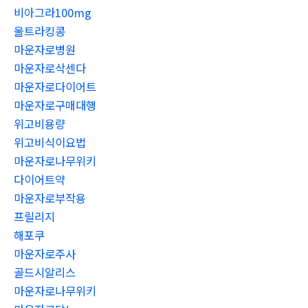
비아그라100mg
울트라킹콩
마운자로병원
마운자로삭센다
마운자로다이어트
마운자로구매대행
위고비용량
위고비식이요법
마운자로나무위키
다이어트약
마운자로부작용
프릴리지
해포쿠
마운자로주사
골드시알리스
마운자로나무위키