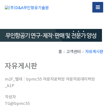
콘
텐
Mai
츠
Men
로
건
너
뛰
기
홈
고객센터
자유게시판
자유게시판
m2F_텔레 : bpmc55 마운자로처방 마운자로대리처방
_k1P
작성자
TG@bpmc55