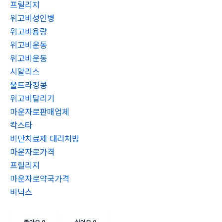
프릴리지
위고비성인병
위고비용량
위고비운동
위고비운동
시알리스
울트라킹콩
위고비달리기
마운자로판매업체
칵스타
비만치료제 대리처방
마운자로가격
프릴리지
마운자로약국가격
비닉스
좋아요
0
싫어요
0