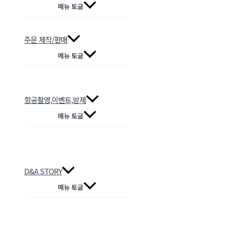
메뉴 토글
주문 제작/판매
메뉴 토글
항공촬영,이벤트,방제
메뉴 토글
D&A STORY
메뉴 토글