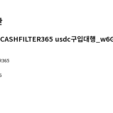
판
CASHFILTER365 usdc구입대행_w6
R365
6