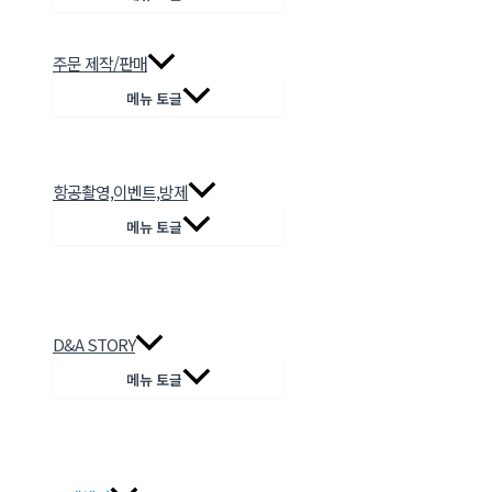
주문 제작/판매
메뉴 토글
항공촬영,이벤트,방제
메뉴 토글
D&A STORY
메뉴 토글