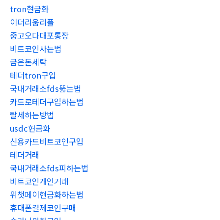
tron현금화
이더리움리플
중고오다대포통장
비트코인사는법
금은돈세탁
테더tron구입
국내거래소fds뚫는법
카드로테더구입하는법
탈세하는방법
usdc현금화
신용카드비트코인구입
테더거래
국내거래소fds피하는법
비트코인개인거래
위챗페이현금화하는법
휴대폰결제코인구매