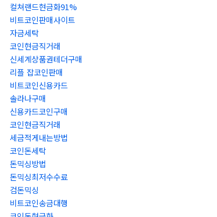
컬쳐랜드현금화91%
비트코인판매사이트
자금세탁
코인현금직거래
신세계상품권테더구매
리플 잡코인판매
비트코인신용카드
솔라나구매
신용카드코인구매
코인현금직거래
세금적게내는방법
코인돈세탁
돈믹싱방법
돈믹싱최저수수료
검돈믹싱
비트코인송금대행
코인돈현금화