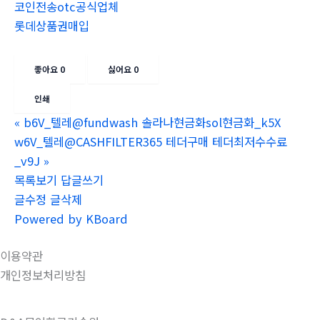
코인전송otc공식업체
롯데상품권매입
좋아요
0
싫어요
0
인쇄
«
b6V_텔레@fundwash 솔라나현금화sol현금화_k5X
w6V_텔레@CASHFILTER365 테더구매 테더최저수수료
_v9J
»
목록보기
답글쓰기
글수정
글삭제
Powered by KBoard
이용약관
개인정보처리방침