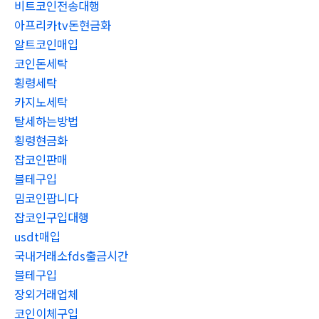
비트코인전송대행
아프리카tv돈현금화
알트코인매입
코인돈세탁
횡령세탁
카지노세탁
탈세하는방법
횡령현금화
잡코인판매
블테구입
밈코인팝니다
잡코인구입대행
usdt매입
국내거래소fds출금시간
블테구입
장외거래업체
코인이체구입