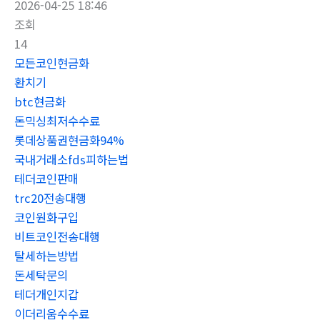
2026-04-25 18:46
조회
14
모든코인현금화
환치기
btc현금화
돈믹싱최저수수료
롯데상품권현금화94%
국내거래소fds피하는법
테더코인판매
trc20전송대행
코인원화구입
비트코인전송대행
탈세하는방법
돈세탁문의
테더개인지갑
이더리움수수료