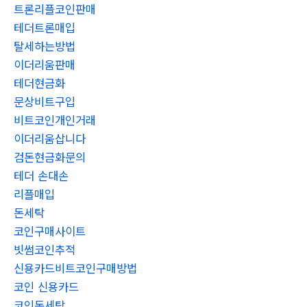
트론리플코인판매
테더트론매입
탈세하는방법
이더리움판매
테더현금화
문상비트구입
비트코인개인거래
이더리움삽니다
검돈현금화문의
테더 손대손
리플매입
돈세탁
코인구매사이트
빗썸코인추적
신용카드비트코인구매방법
코인 신용카드
코인돈세탁