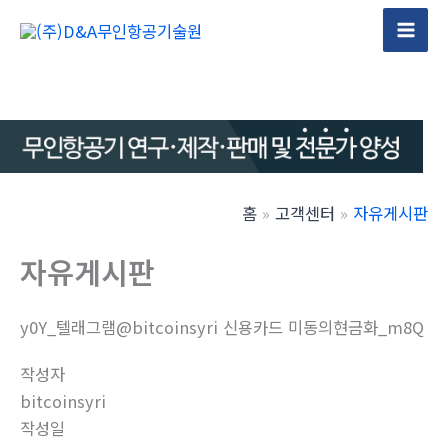
콘
텐
Mai
츠
Men
로
건
너
뛰
기
홈
고객센터
자유게시판
자유게시판
y0Y_텔래그램@bitcoinsyri 신용카드 미동의현금화_m8Q
작성자
bitcoinsyri
작성일