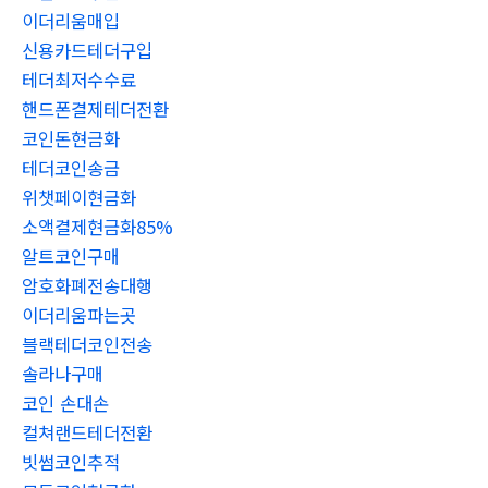
이더리움매입
신용카드테더구입
테더최저수수료
핸드폰결제테더전환
코인돈현금화
테더코인송금
위챗페이현금화
소액결제현금화85%
알트코인구매
암호화폐전송대행
이더리움파는곳
블랙테더코인전송
솔라나구매
코인 손대손
컬쳐랜드테더전환
빗썸코인추적