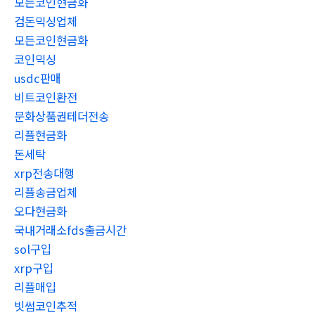
모든코인현금화
검돈믹싱업체
모든코인현금화
코인믹싱
usdc판매
비트코인환전
문화상품권테더전송
리플현금화
돈세탁
xrp전송대행
리플송금업체
오다현금화
국내거래소fds출금시간
sol구입
xrp구입
리플매입
빗썸코인추적