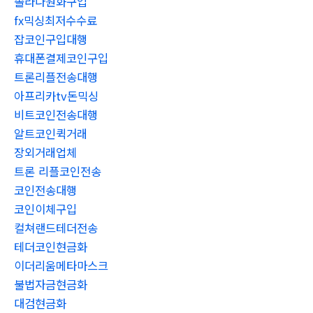
솔라나원화구입
fx믹싱최저수수료
잡코인구입대행
휴대폰결제코인구입
트론리플전송대행
아프리카tv돈믹싱
비트코인전송대행
알트코인퀵거래
장외거래업체
트론 리플코인전송
코인전송대행
코인이체구입
컬쳐랜드테더전송
테더코인현금화
이더리움메타마스크
불법자금현금화
대검현금화