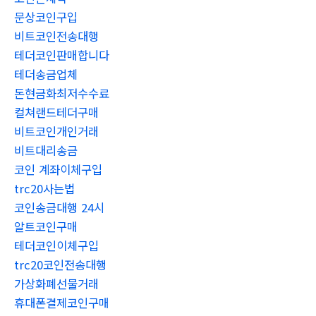
문상코인구입
비트코인전송대행
테더코인판매합니다
테더송금업체
돈현금화최저수수료
컬쳐랜드테더구매
비트코인개인거래
비트대리송금
코인 계좌이체구입
trc20사는법
코인송금대행 24시
알트코인구매
테더코인이체구입
trc20코인전송대행
가상화폐선물거래
휴대폰결제코인구매