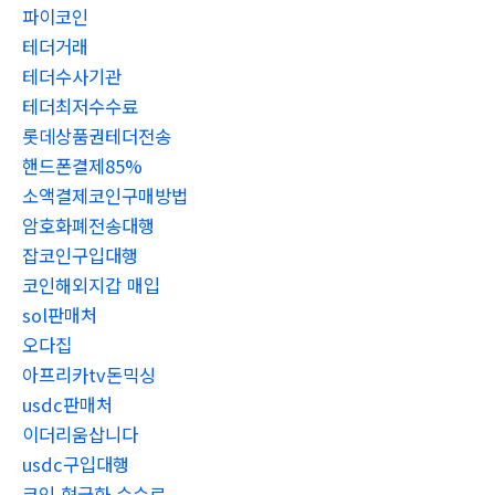
파이코인
테더거래
테더수사기관
테더최저수수료
롯데상품권테더전송
핸드폰결제85%
소액결제코인구매방법
암호화폐전송대행
잡코인구입대행
코인해외지갑 매입
sol판매처
오다집
아프리카tv돈믹싱
usdc판매처
이더리움삽니다
usdc구입대행
코인 현금화 수수료