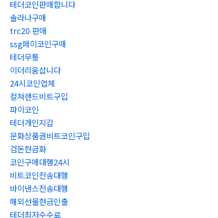
테더코인판매합니다
솔라나구매
trc20 판매
ssg페이코인구매
테더무통
이더리움삽니다
24시코인업체
컬쳐랜드비트구입
파이코인
테더개인지갑
문화상품권비트코인구입
검돈현금화
코인구매대행24시
비트코인전송대행
바이낸스전송대행
해외선물현금인출
테더최저수수료