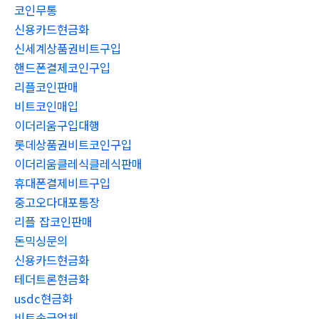
코인무통
신용카드현금화
신세계상품권비트구입
핸드폰결제코인구입
리플코인판매
비트코인매입
이더리움구입대행
롯데상품권비트코인구입
이더리움클레식클레식판매
휴대폰결제비트구입
중고오다대포통장
리플 잡코인판매
돈믹싱문의
신용카드현금화
테더트론현금화
usdc현금화
비트송금업체