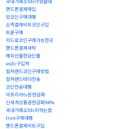
국내거래소fds막혔을때
핸드폰결제매입
밈코인구매대행
소액결제비트코인구입
트론구매
카드로코인구매가능한곳
핸드폰결제세탁
해외선물현금인출
usdc구입처
컬쳐랜드코인구매방법
컬쳐랜드테더전송
코인전송대행
아프리카tv돈현금화
신세계상품권현금화94%
국내거래소fds피하는법
tron구매대행
핸드폰결제비트구입