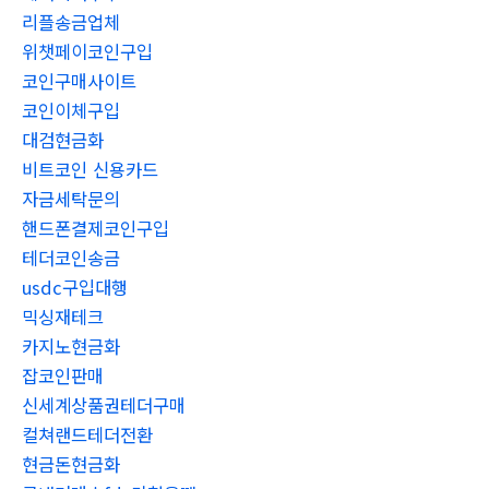
리플송금업체
위챗페이코인구입
코인구매사이트
코인이체구입
대검현금화
비트코인 신용카드
자금세탁문의
핸드폰결제코인구입
테더코인송금
usdc구입대행
믹싱재테크
카지노현금화
잡코인판매
신세계상품권테더구매
컬쳐랜드테더전환
현금돈현금화