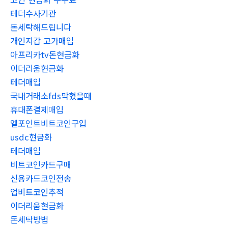
테더수사기관
돈세탁해드립니다
개인지갑 고가매입
아프리카tv돈현금화
이더리움현금화
테더매입
국내거래소fds막혔을때
휴대폰결제매입
엘포인트비트코인구입
usdc현금화
테더매입
비트코인카드구매
신용카드코인전송
업비트코인추적
이더리움현금화
돈세탁방법