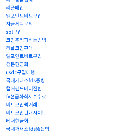
리플매입
엘포인트비트구입
자금세탁문의
sol구입
코인추적피하는방법
리플코인판매
엘포인트비트구입
검돈현금화
usdc구입대행
국내거래소fds증빙
컬쳐랜드테더전환
fx현금화최저수수료
비트코인퀵거래
비트코인판매사이트
테더현금화
국내거래소fds뚫는법