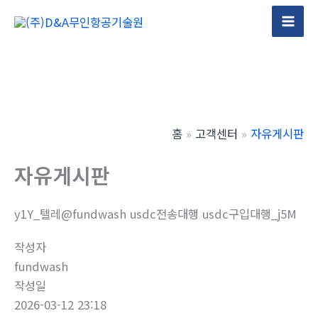
콘
텐
Mai
츠
Men
로
건
너
뛰
홈
고객센터
자유게시판
기
자유게시판
y1Y_텔레@fundwash usdc전송대행 usdc구입대행_j5M
작성자
fundwash
작성일
2026-03-12 23:18