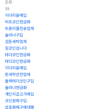
조회
59
이더리움매입
비트코인현금화
트론리플전송업체
솔라나구입
검돈세탁업체
밈코인삽니다
테더코인현금화
테더코인현금화
이더리움매입
돈세탁안전업체
블랙테더코인구입
솔라나현금화
개인지갑고가매입
코인원화구입
암호화폐구매대행