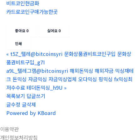
비트코인현금화
카드로코인구매가능한곳
좋아요
0
싫어요
0
인쇄
«
t5Z_텔레@bitcoinsyri 문화상품권비트코인구입 문화상
품권비트구입_g7I
a9L_텔레그램@bitcoinsyri 해외돈믹싱 해외자금 믹싱재테
크 돈믹싱 자금믹싱 자금믹싱업체 오다믹싱 핑믹싱 fx믹싱최
저수수료 테더돈믹싱_h9U
»
목록보기
답글쓰기
글수정
글삭제
Powered by KBoard
이용약관
개인정보처리방침