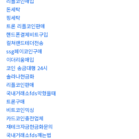
리플코인매입
돈세탁
핑세탁
트론 리플코인판매
핸드폰결제비트구입
컬쳐랜드테더전송
ssg페이코인구매
이더리움매입
코인 송금대행 24시
솔라나현금화
리플코인판매
국내거래소fds막혔을때
트론구매
비트코인믹싱
카드코인충전업체
재테크자금현금화문의
국내거래소fds깨는법