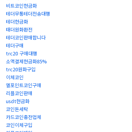
비트코인현금화
테더무통테더전송대행
테더현금화
태더원화환전
테더코인판매합니다
테더구매
trc20 구매대행
소액결제현금화85%
trc20원화구입
이체코인
엘포인트코인구매
리플코인판매
usdt현금화
코인돈세탁
카드코인충전업체
코인이체구입