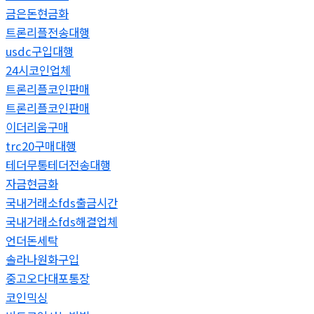
금은돈현금화
트론리플전송대행
usdc구입대행
24시코인업체
트론리플코인판매
트론리플코인판매
이더리움구매
trc20구매대행
테더무통테더전송대행
자금현금화
국내거래소fds출금시간
국내거래소fds해결업체
언더돈세탁
솔라나원화구입
중고오다대포통장
코인믹싱