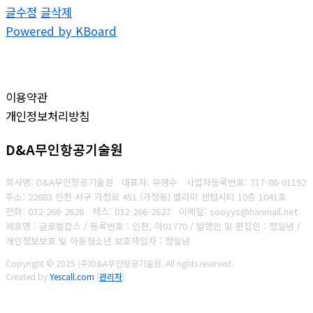
글수정
글삭제
Powered by KBoard
이용약관
개인정보처리방침
D&A무인항공기술원
회사명: D&A무인항공기술원 대표자: 유영수
사업자등록번호:
717-86-01192
주소: 22883 인천 서구 가정로 451 (가정동) 벨라미 센텀시티 10층 1041호
전화: 032-266-2626
팩스: 032-266-2627
이메일: sooyys@hanmail.net
제호명 : 글로벌잡스 / 등록번호 : 인천, 아01770 / 발행인 및 편집인 : 정일녕 /
개인정보보호 빛 아동청소년 보호책임자 : 정일녕
Copyright © 2025 (주)D&A무인항공기술원. All rights reserved.
Created by
Yescall.com
[
관리자
]