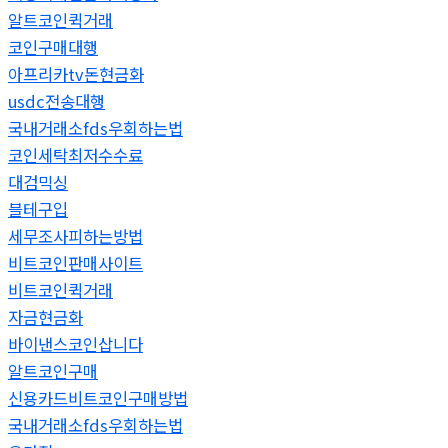
알트코인퀵거래
코인구매대행
아프리카tv돈현금화
usdc전송대행
국내거래소fds우회하는법
코인세탁최저수수료
대검믹싱
블테구입
세무조사피하는방법
비트코인판매사이트
비트코인퀵거래
자금현금화
바이낸스코인삽니다
알트코인구매
신용카드비트코인구매방법
국내거래소fds우회하는법