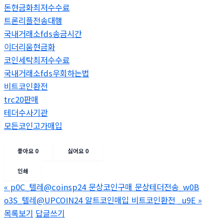
돈현금화최저수수료
트론리플전송대행
국내거래소fds송금시간
이더리움현금화
코인세탁최저수수료
국내거래소fds우회하는법
비트코인환전
trc20판매
테더수사기관
모든코인고가매입
좋아요
0
싫어요
0
인쇄
«
p0C_텔레@coinsp24 문상코인구매 문상테더전송_w0B
o3S_텔레@UPCOIN24 알트코인매입 비트코인환전 _u9E
»
목록보기
답글쓰기