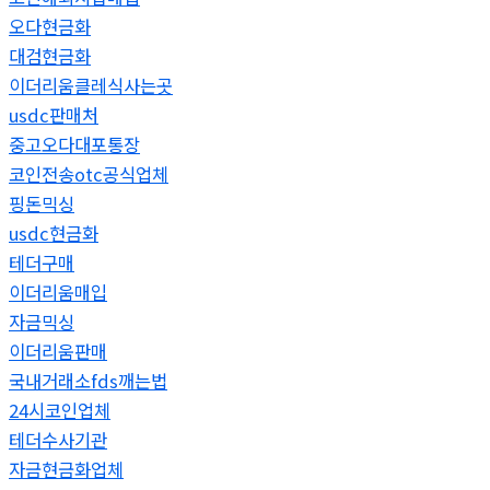
오다현금화
대검현금화
이더리움클레식사는곳
usdc판매처
중고오다대포통장
코인전송otc공식업체
핑돈믹싱
usdc현금화
테더구매
이더리움매입
자금믹싱
이더리움판매
국내거래소fds깨는법
24시코인업체
테더수사기관
자금현금화업체