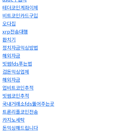
테더코인계좌이체
비트코인카드구입
오다집
xrp전송대행
환치기
정치자금믹싱방법
해외자금
빗썸fds푸는법
검돈믹싱업체
해외자금
업비트코인추적
빗썸코인추적
국내거래소fds뚫어주는곳
트론리플코인전송
카지노세탁
돈믹싱해드립니다