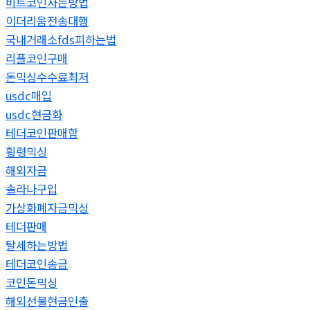
비트코인사는방법
이더리움전송대행
국내거래소fds피하는법
리플코인구매
돈믹싱수수료최저
usdc매입
usdc현금화
테더코인판매함
횡령믹싱
해외자금
솔라나구입
가상화폐자금믹싱
테더판매
탈세하는방법
테더코인송금
코인돈믹싱
해외선물현금인출