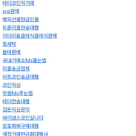
테더코인직거래
xrp판매
해외선물현금인출
트론리플전송대행
이더리움클레식클레식판매
핑세탁
블테판매
국내거래소fds뚫는법
리플송금업체
비트코인송금대행
코인믹싱
빗썸fds푸는법
테더전송대행
검돈믹싱문의
바이낸스코인삽니다
암호화폐구매대행
재정거래현금화대행사