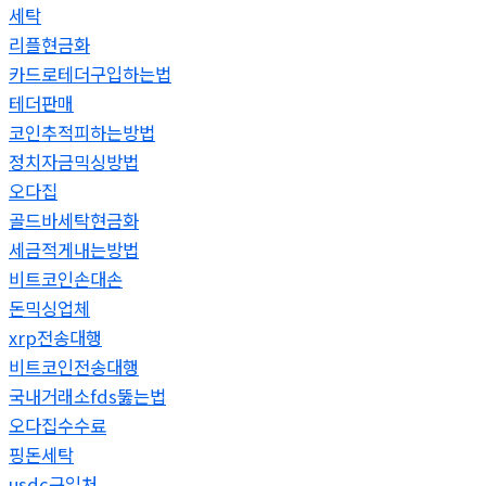
세탁
리플현금화
카드로테더구입하는법
테더판매
코인추적피하는방법
정치자금믹싱방법
오다집
골드바세탁현금화
세금적게내는방법
비트코인손대손
돈믹싱업체
xrp전송대행
비트코인전송대행
국내거래소fds뚫는법
오다집수수료
핑돈세탁
usdc구입처