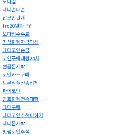
오다집
테더손대손
잡코인판매
trc20원화구입
오다집수수료
가상화폐자금믹싱
테더코인송금
코인구매대행24시
현금돈세탁
코인카드구매
트론리플전송업체
파이코인
암호화폐전송대행
테더구매
테더코인추척피하기
테더돈세탁
빗썸코인추적