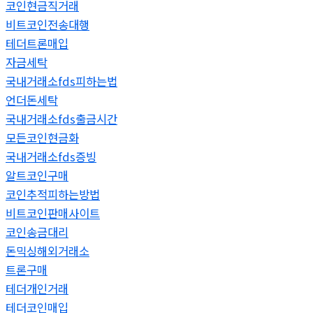
코인현금직거래
비트코인전송대행
테더트론매입
자금세탁
국내거래소fds피하는법
언더돈세탁
국내거래소fds출금시간
모든코인현금화
국내거래소fds증빙
알트코인구매
코인추적피하는방법
비트코인판매사이트
코인송금대리
돈믹싱해외거래소
트론구매
테더개인거래
테더코인매입