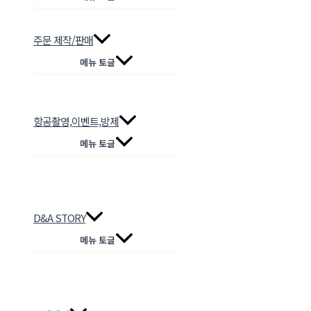
주문 제작/판매
메뉴 토글
항공촬영,이벤트,방제
메뉴 토글
D&A STORY
메뉴 토글