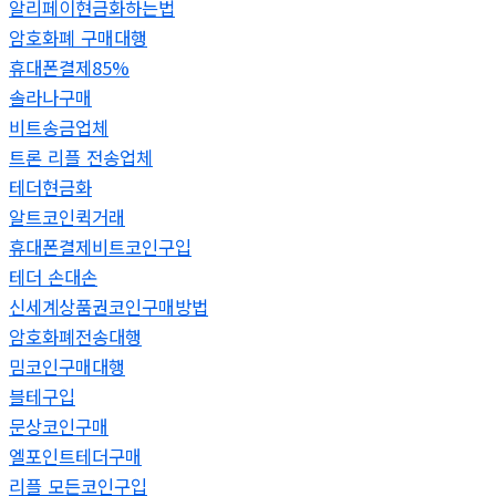
알리페이현금화하는법
암호화폐 구매대행
휴대폰결제85%
솔라나구매
비트송금업체
트론 리플 전송업체
테더현금화
알트코인퀵거래
휴대폰결제비트코인구입
테더 손대손
신세계상품권코인구매방법
암호화폐전송대행
밈코인구매대행
블테구입
문상코인구매
엘포인트테더구매
리플 모든코인구입