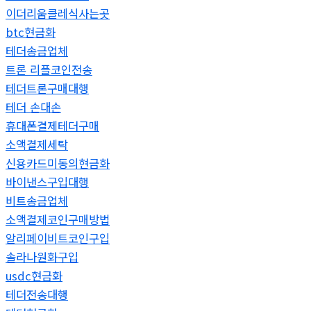
이더리움클레식사는곳
btc현금화
테더송금업체
트론 리플코인전송
테더트론구매대행
테더 손대손
휴대폰결제테더구매
소액결제세탁
신용카드미동의현금화
바이낸스구입대행
비트송금업체
소액결제코인구매방법
알리페이비트코인구입
솔라나원화구입
usdc현금화
테더전송대행