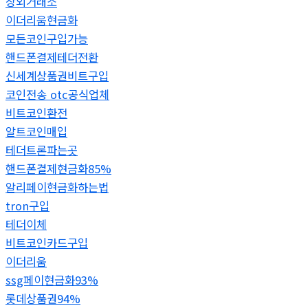
장외거래소
이더리움현금화
모든코인구입가능
핸드폰결제테더전환
신세계상품권비트구입
코인전송 otc공식업체
비트코인환전
알트코인매입
테더트론파는곳
핸드폰결제현금화85%
알리페이현금화하는법
tron구입
테더이체
비트코인카드구입
이더리움
ssg페이현금화93%
롯데상품권94%