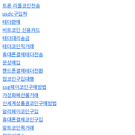
트론 리플코인전송
usdc구입처
테더판매
비트코인 신용카드
테더대리송금
테더코인직거래
휴대폰결제테더전송
문상매입
핸드폰결제테더전환
잡코인구입대행
ssg페이코인구매방법
가상화폐선물거래
신세계상품권코인구매방법
알리페이코인구입
휴대폰결제코인구입
알트코인퀵거래