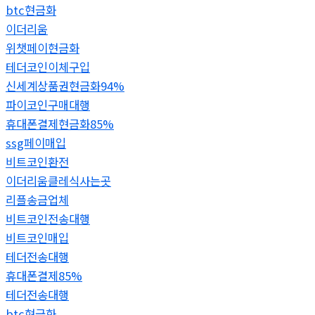
btc현금화
이더리움
위챗페이현금화
테더코인이체구입
신세계상품권현금화94%
파이코인구매대행
휴대폰결제현금화85%
ssg페이매입
비트코인환전
이더리움클레식사는곳
리플송금업체
비트코인전송대행
비트코인매입
테더전송대행
휴대폰결제85%
테더전송대행
btc현금화