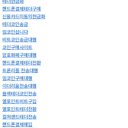
테더현금화
핸드폰결제테더구매
신용카드미동의현금화
테더코인송금
밈코인삽니다
비트코인송금대행
코인구매사이트
암호화폐구매대행
핸드폰결제테더전환
트론리플 전송대행
밈코인구매대행
이더리움전송대행
블랙테더코인전송
엘포인트비트구입
엘포인트테더전환
컬쳐랜드테더전송
핸드폰결제매입