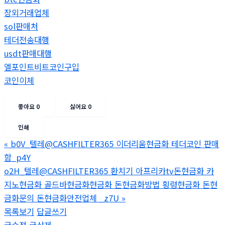
장외거래업체
sol판매처
테더전송대행
usdt판매대행
엘포인트비트코인구입
코인이체
좋아요
0
싫어요
0
인쇄
«
b0V_텔레@CASHFILTER365 이더리움현금화 테더코인 판매
함_p4Y
o2H_텔레@CASHFILTER365 환치기 아프리카tv돈현금화 카
지노현금화 골드바현금화현금화 돈현금화방법 횡령현금화 돈현
금화문의 돈현금화안전업체 _z7U
»
목록보기
답글쓰기
글수정
글삭제