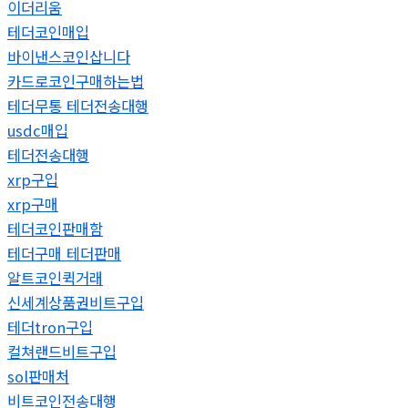
이더리움
테더코인매입
바이낸스코인삽니다
카드로코인구매하는법
테더무통 테더전송대행
usdc매입
테더전송대행
xrp구입
xrp구매
테더코인판매함
테더구매 테더판매
알트코인퀵거래
신세계상품권비트구입
테더tron구입
컬쳐랜드비트구입
sol판매처
비트코인전송대행