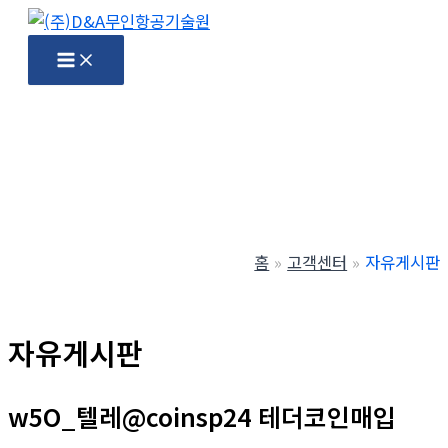
콘
텐
Main
Menu
츠
로
건
너
뛰
기
홈
고객센터
자유게시판
자유게시판
w5O_텔레@coinsp24 테더코인매입