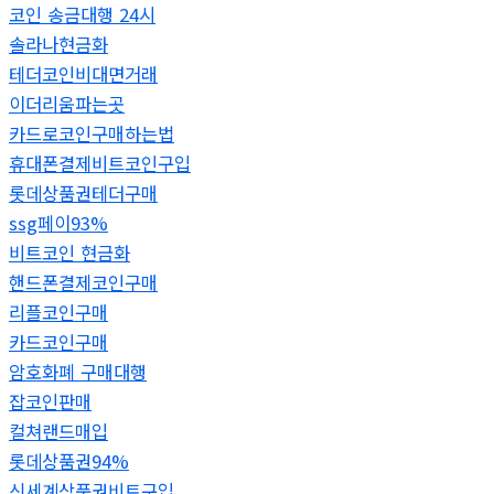
코인 송금대행 24시
솔라나현금화
테더코인비대면거래
이더리움파는곳
카드로코인구매하는법
휴대폰결제비트코인구입
롯데상품권테더구매
ssg페이93%
비트코인 현금화
핸드폰결제코인구매
리플코인구매
카드코인구매
암호화폐 구매대행
잡코인판매
컬쳐랜드매입
롯데상품권94%
신세계상품권비트구입