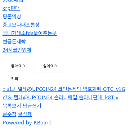
xrp판매
핑돈믹싱
중고오다대포통장
국내거래소fds뚫어주는곳
현금돈세탁
24시코인업체
좋아요
0
싫어요
0
인쇄
«
u1J_텔레@UPCOIN24 코인돈세탁 암호화폐 OTC_v1G
r7G_텔레@UPCOIN24 솔라나매입 솔라나판매_k8T
»
목록보기
답글쓰기
글수정
글삭제
Powered by KBoard