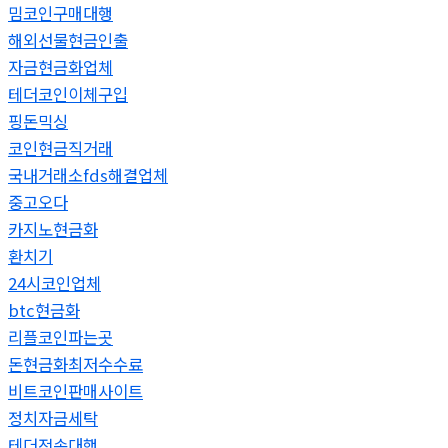
밈코인구매대행
해외선물현금인출
자금현금화업체
테더코인이체구입
핑돈믹싱
코인현금직거래
국내거래소fds해결업체
중고오다
카지노현금화
환치기
24시코인업체
btc현금화
리플코인파는곳
돈현금화최저수수료
비트코인판매사이트
정치자금세탁
테더전송대행