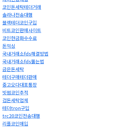
코인돈세탁테더거래
솔라나전송대행
블랙테더코인구입
비트코인판매사이트
코인현금화수수료
돈믹싱
국내거래소fds해결방법
국내거래소fds뚫는법
금은돈세탁
테더구매테더판매
중고오다대포통장
빗썸코인추적
검돈세탁업체
테더tron구입
trc20코인전송대행
리플코인매입