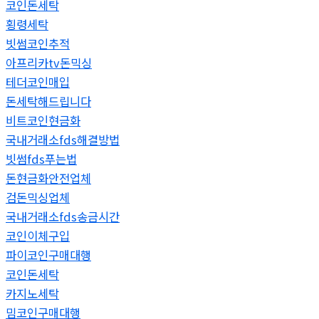
코인돈세탁
횡령세탁
빗썸코인추적
아프리카tv돈믹싱
테더코인매입
돈세탁해드립니다
비트코인현금화
국내거래소fds해결방법
빗썸fds푸는법
돈현금화안전업체
검돈믹싱업체
국내거래소fds송금시간
코인이체구입
파이코인구매대행
코인돈세탁
카지노세탁
밈코인구매대행