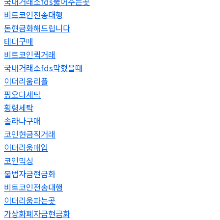
국내거래소fds뚫어주는곳
비트코인전송대행
돈현금화해드립니다
테더구매
비트코인퀵거래
국내거래소fds막혔을때
이더리움리플
핑오다세탁
횡령세탁
솔라나구매
코인현금직거래
이더리움매입
코인믹싱
불법자금현금화
비트코인전송대행
이더리움파는곳
가상화폐자금현금화