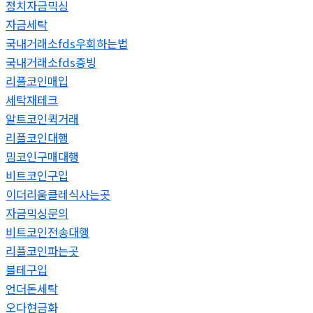
정치자금믹싱
자금세탁
국내거래소fds우회하는법
국내거래소fds증빙
리플코인매입
세탁재테크
알트코인퀵거래
리플코인대행
밈코인구매대행
비트코인구입
이더리움클레식사는곳
자금믹싱문의
비트코인전송대행
리플코인파는곳
블테구입
언더돈세탁
오다현금화