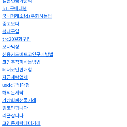
검돈현금화문의
btc구매대행
국내거래소fds우회하는법
중고오다
블테구입
trc20원화구입
오다믹싱
신용카드비트코인구매방법
코인추적피하는방법
테더코인판매함
자금세탁업체
usdc구입대행
해외돈세탁
가상화폐선물거래
밈코인팝니다
리플삽니다
코인돈세탁테더거래