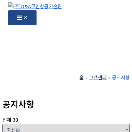
콘
텐
Main
Menu
츠
로
건
너
뛰
기
홈
고객센터
공지사항
공지사항
전체 30