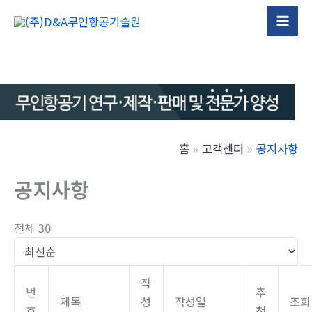
콘
텐
Mai
츠
Men
로
건
너
뛰
기
홈
고객센터
공지사항
공지사항
전체 30
작
번
추
제목
성
작성일
조회
호
천