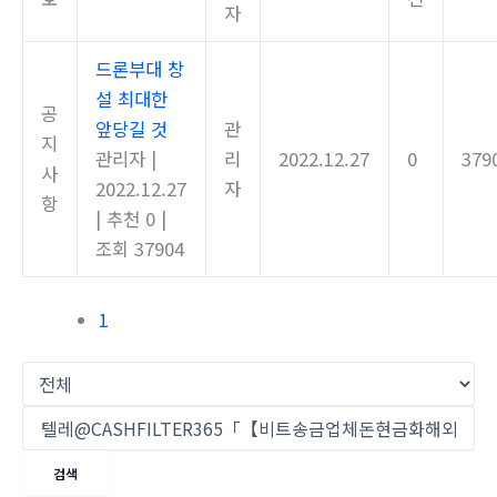
자
드론부대 창
설 최대한
공
앞당길 것
관
지
관리자
|
리
2022.12.27
0
379
사
2022.12.27
자
항
|
추천 0
|
조회 37904
1
검색