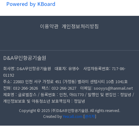
Powered by KBoard
이용약관
개인정보처리방침
D&A무인항공기술원
회사명: D&A무인항공기술원 대표자: 유영수
사업자등록번호:
717-86-
01192
주소: 22883 인천 서구 가정로 451 (가정동) 벨라미 센텀시티 10층 1041호
전화: 032-266-2626
팩스: 032-266-2627
이메일: sooyys@hanmail.net
제호명 : 글로벌잡스 / 등록번호 : 인천, 아01770 / 발행인 및 편집인 : 정일녕 /
개인정보보호 빛 아동청소년 보호책임자 : 정일녕
Copyright © 2025 (주)D&A무인항공기술원. All rights reserved.
Created by
Yescall.com
[
관리자
]