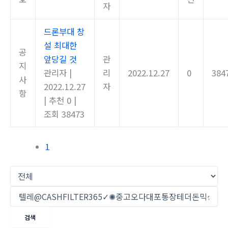
자
드론부대 창
설 최대한
공
앞당길 것
관
지
관리자
|
리
2022.12.27
0
384
사
2022.12.27
자
항
|
추천 0
|
조회 38473
1
검색