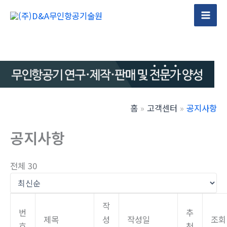
콘
텐
Mai
츠
Men
로
건
너
뛰
기
홈
고객센터
공지사항
공지사항
전체 30
작
번
추
제목
성
작성일
조회
호
천